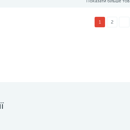
Показати більше тов
1
2
ї