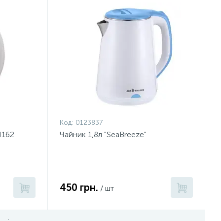
Код:
0123837
H162
Чайник 1,8л "SeaBreeze"
450 грн.
/ шт