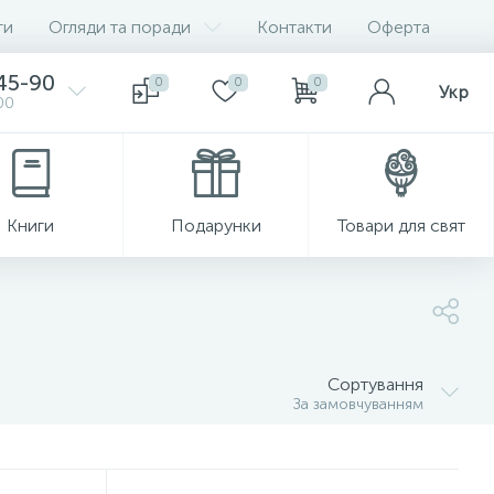
ги
Огляди та поради
Контакти
Оферта
-45-90
0
0
0
Укр
00
Книги
Подарунки
Товари для свят
Сортування
За замовчуванням