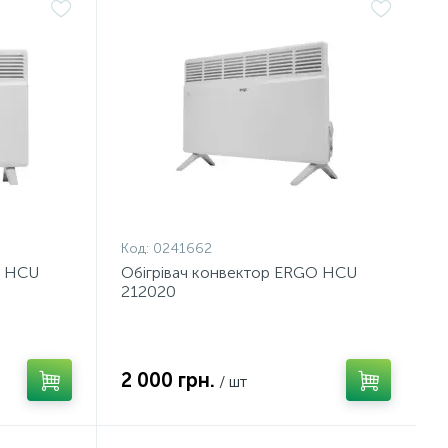
Код:
0241662
O HCU
Обiгрiвач конвектор ERGO HCU
212020
2 000 грн.
/ шт