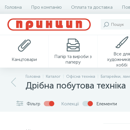
Головна
Про компанію
Оплата та доставка
Пов
Все для
Папір та вироби з
Канцтовари
художників
паперу
хоббі
Головна
Каталог
Офісна техніка
Батарейки, лам
Дрібна побутова техніка
Фільтр
Колекції
Елементи