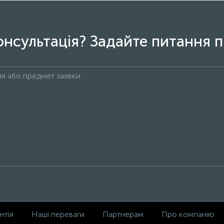
онсультація? Задайте питання п
нтія
Наші переваги
Партнерам
Про компанію