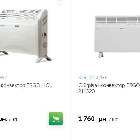
357
Код:
0213750
ч конвектор ERGO HCU
Обiгрiвач конвектор ERG
211520
рн.
1 760 грн.
/ шт
/ шт