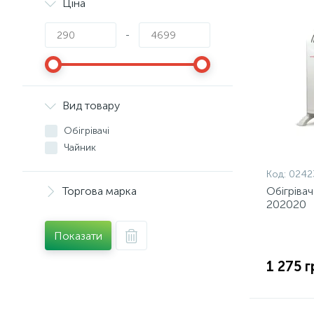
Ціна
-
Вид товару
Обігрівачі
Чайник
Код:
0242
Торгова марка
Обiгрiва
202020
Показати
1 275 г