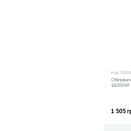
Код:
0201
Обігріва
182009F
1 505 г