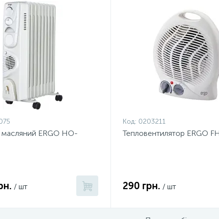
075
Код:
0203211
ч масляний ERGO HO-
Тепловентилятор ERGO F
рн.
290 грн.
/ шт
/ шт