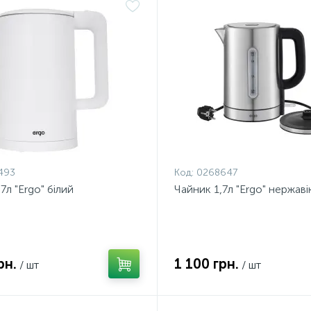
493
Код:
0268647
7л "Ergo" білий
Чайник 1,7л "Ergo" нержав
рн.
1 100 грн.
/ шт
/ шт