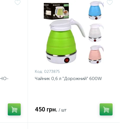
Код:
0273875
 HO-
Чайник 0,6 л "Дорожний" 600W
450 грн.
/ шт