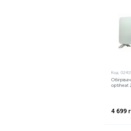
Код:
0241
Обігріва
optihea
4 699 г