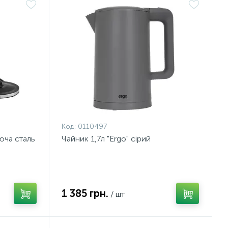
Код:
0110497
іюча сталь
Чайник 1,7л "Ergo" сірий
1 385 грн.
/ шт