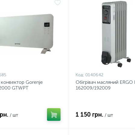
585
Код:
0140642
ч конвектор Gorenje
Обігрівач масляний ERGO
t 2000 GTWPT
162009/192009
рн.
1 150 грн.
/ шт
/ шт