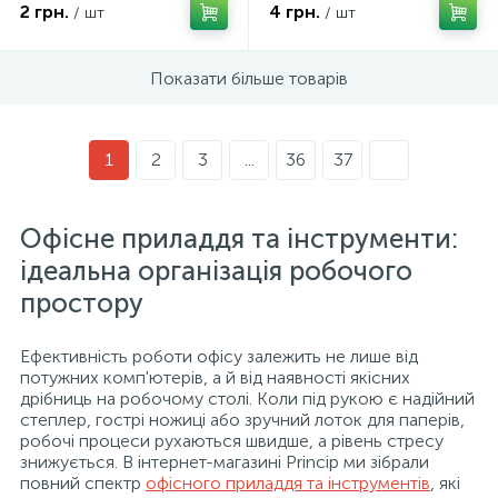
2 грн.
4 грн.
/ шт
/ шт
Показати більше товарів
1
2
3
...
36
37
Офісне приладдя та інструменти:
ідеальна організація робочого
простору
Ефективність роботи офісу залежить не лише від
потужних комп'ютерів, а й від наявності якісних
дрібниць на робочому столі. Коли під рукою є надійний
степлер, гострі ножиці або зручний лоток для паперів,
робочі процеси рухаються швидше, а рівень стресу
знижується. В інтернет-магазині Princip ми зібрали
повний спектр
офісного приладдя та інструментів
, які