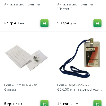
Антистеплер прищіпка
Антистеплер прищіпка
"Пастель"
23 грн.
50 грн.
/ шт
/ шт
Бейдж 55х90 мм кліп і
Бейдж вертикальний
булавка
60х100 мм на мотузці Axent
5 грн.
14 грн.
/ шт
/ шт