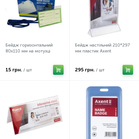
Бейдж горизонтальний
Бейдж настiльний 210*297
80х110 мм на мотузці
мм пластик Axent
15 грн.
295 грн.
/ шт
/ шт