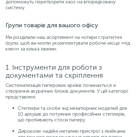
допоможуть перетворити хаос на впорядковану
систему.
Групи товарів для вашого офісу
Ми розділили наш асортимент на чотири стратегічні
групи, щоб ви могли укомплектувати робоче місце «під
ключ» за кілька хвилин.
1. Інструменти для роботи з
документами та скріплення
Систематизація паперових архівів починається зі
створення акуратних блоків документів. У цій категорії
представлені:
Степлери та скоби: від мініатюрних моделей для
10 аркушів до потужних професійних степлерів,
що пробивають стоси паперу.
Дироколи: надійні металеві пристрої з лінійками
для точного позиціонування отворів під папки-