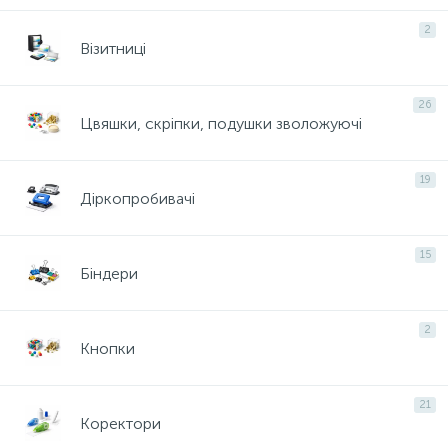
2
Візитниці
26
Цвяшки, скріпки, подушки зволожуючі
19
Діркопробивачі
15
Біндери
2
Кнопки
21
Коректори