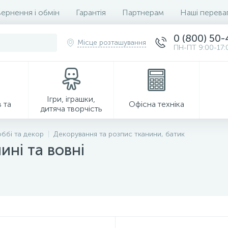
ернення і обмін
Гарантія
Партнерам
Наші перева
0 (800) 50
Місце розташування
ПН-ПТ 9:00-17:
Ігри, іграшки,
 та
Офісна техніка
дитяча творчість
оббі та декор
Декорування та розпис тканини, батик
ині та вовні
Господарські товари