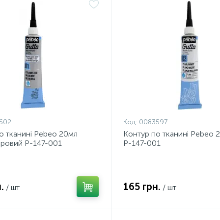
602
Код:
0083597
о тканині Pebeo 20мл
Контур по тканині Pebeo 2
ровий Р-147-001
Р-147-001
.
165 грн.
/ шт
/ шт