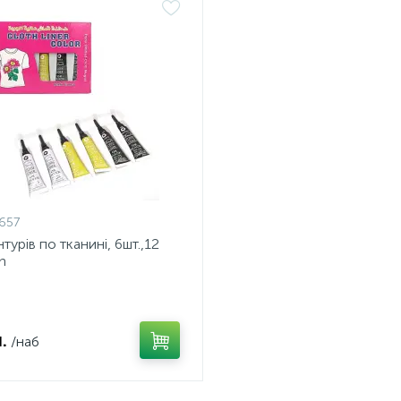
657
турів по тканині, 6шт.,12
n
.
/наб