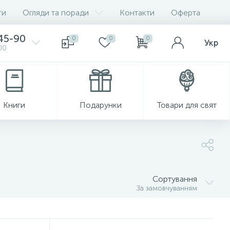
ги
Огляди та поради
Контакти
Оферта
-45-90
0
0
0
Укр
00
Книги
Подарунки
Товари для свят
Сортування
За замовчуванням