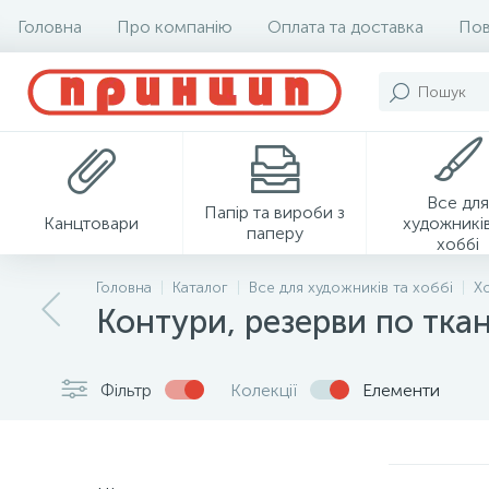
Головна
Про компанію
Оплата та доставка
Пов
Все для
Папір та вироби з
Канцтовари
художників
паперу
хоббі
Головна
Каталог
Все для художників та хоббі
Х
Контури, резерви по ткан
Фільтр
Колекції
Елементи