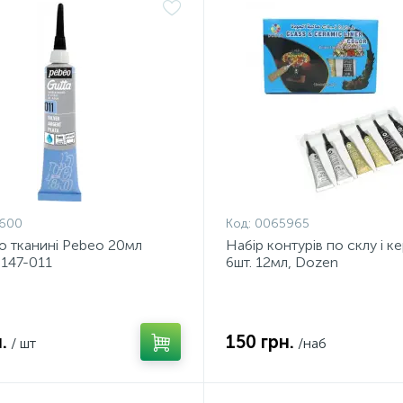
600
Код:
0065965
о тканині Pebeo 20мл
Набір контурів по склу і ке
-147-011
6шт. 12мл, Dozen
.
150 грн.
/ шт
/наб