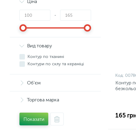
Ціна
-
Вид товару
Контур по тканині
Контури по склу та кераміці
Код:
0078
Об'єм
Контур п
безкольо
Торгова марка
165 грн
Показати