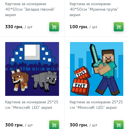
Картина за номерами
Картина за номерами
40*50см "Загадка півоній"
40*50см "Музична група"
акрил
акрил
330 грн.
100 грн.
/ шт
/ шт
Картина за номерами 25*25
Картина за номерами 25*25
см "Minecraft. LED" акрил
см "Minecraft. LED" акрил
300 грн.
300 грн.
/ шт
/ шт