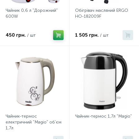
Чайник 0,6 л "Дорожний"
Обігрівач масляний ERGO
600W
HO-182009F
450 грн.
1 505 грн.
/ шт
/ шт
Чайник-термос
Чайник-термос 1,7л "Magio"
електричний "Magio" об'єм
1,7л