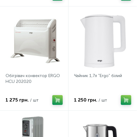
Обiгрiвач конвектор ERGO
Чайник 1,7л "Ergo" білий
HCU 202020
1 275 грн.
1 250 грн.
/ шт
/ шт