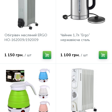
Обігрівач масляний ERGO
Чайник 1,7л "Ergo"
HO-162009/192009
нержавіюча сталь
1 150 грн.
1 100 грн.
/ шт
/ шт