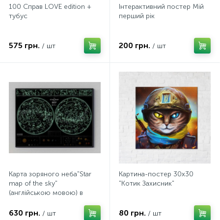
100 Справ LOVE edition +
Інтерактивний постер Мій
тубус
перший рік
575 грн.
200 грн.
/ шт
/ шт
Карта зоряного неба"Star
Картина-постер 30х30
map of the sky"
"Котик Захисник"
(англійською мовою) в
тубусі
630 грн.
80 грн.
/ шт
/ шт