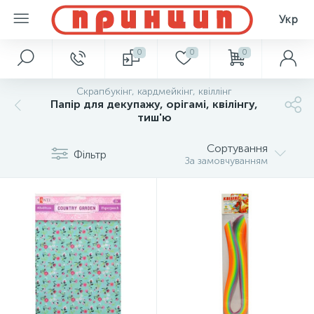
Укр
0
0
0
Скрапбукінг, кардмейкінг, квіллінг
Папір для декупажу, орігамі, квілінгу,
тиш'ю
Сортування
Фільтр
За замовчуванням