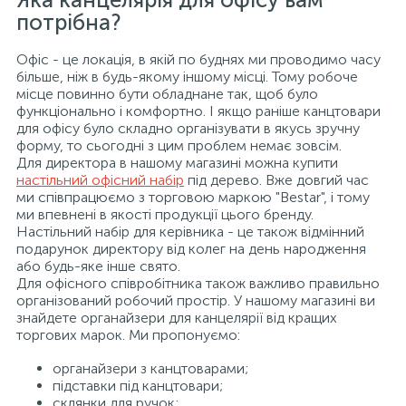
потрібна?
Офіс - це локація, в якій по буднях ми проводимо часу
більше, ніж в будь-якому іншому місці. Тому робоче
місце повинно бути обладнане так, щоб було
функціонально і комфортно. І якщо раніше канцтовари
для офісу було складно організувати в якусь зручну
форму, то сьогодні з цим проблем немає зовсім.
Для директора в нашому магазині можна купити
настільний офісний набір
під дерево. Вже довгий час
ми співпрацюємо з торговою маркою "Bestar", і тому
ми впевнені в якості продукції цього бренду.
Настільний набір для керівника - це також відмінний
подарунок директору від колег на день народження
або будь-яке інше свято.
Для офісного співробітника також важливо правильно
організований робочий простір. У нашому магазині ви
знайдете органайзери для канцелярії від кращих
торгових марок. Ми пропонуємо:
органайзери з канцтоварами;
підставки під канцтовари;
склянки для ручок;