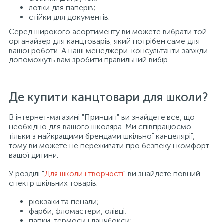
лотки для паперів;
стійки для документів.
Серед широкого асортименту ви можете вибрати той
органайзер для канцтоварів, який потрібен саме для
вашої роботи. А наші менеджери-консультанти завжди
допоможуть вам зробити правильний вибір.
Де купити канцтовари для школи?
В інтернет-магазині "Принцип" ви знайдете все, що
необхідно для вашого школяра. Ми співпрацюємо
тільки з найкращими брендами шкільної канцелярії,
тому ви можете не переживати про безпеку і комфорт
вашої дитини.
У розділі "
Для школи і творчості
" ви знайдете повний
спектр шкільних товарів:
рюкзаки та пенали;
фарби, фломастери, олівці;
папки, термоси і ланчбокси;