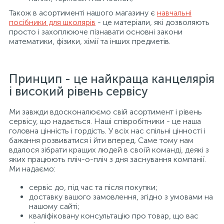
Також в асортименті нашого магазину є
навчальні
посібники для школярів
- це матеріали, які дозволяють
просто і захоплююче пізнавати основні закони
математики, фізики, хімії та інших предметів.
Принцип - це найкраща канцелярія
і високий рівень сервісу
Ми завжди вдосконалюємо свій асортимент і рівень
сервісу, що надається. Наші співробітники - це наша
головна цінність і гордість. У всіх нас спільні цінності і
бажання розвиватися і йти вперед. Саме тому нам
вдалося зібрати кращих людей в своїй команді, деякі з
яких працюють пліч-о-пліч з дня заснування компанії.
Ми надаємо:
сервіс до, під час та після покупки;
доставку вашого замовлення, згідно з умовами на
нашому сайті;
кваліфіковану консультацію про товар, що вас