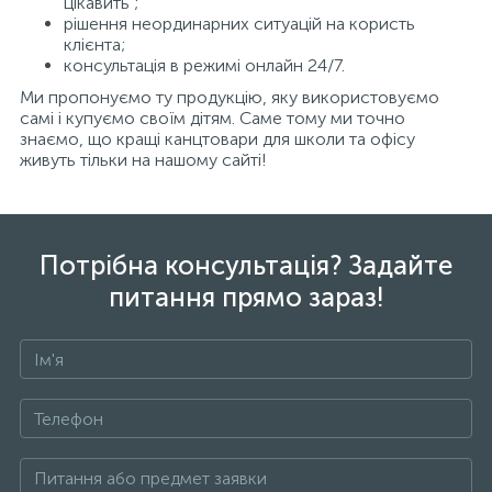
цікавить ;
рішення неординарних ситуацій на користь
клієнта;
консультація в режимі онлайн 24/7.
Ми пропонуємо ту продукцію, яку використовуємо
самі і купуємо своїм дітям. Саме тому ми точно
знаємо, що кращі канцтовари для школи та офісу
живуть тільки на нашому сайті!
Потрібна консультація? Задайте
питання прямо зараз!