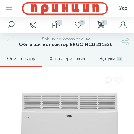
Укр
0
0
0
Дрібна побутова техніка
Обiгрiвач конвектор ERGO HCU 211520
Опис товару
Характеристики
Відгуки
0