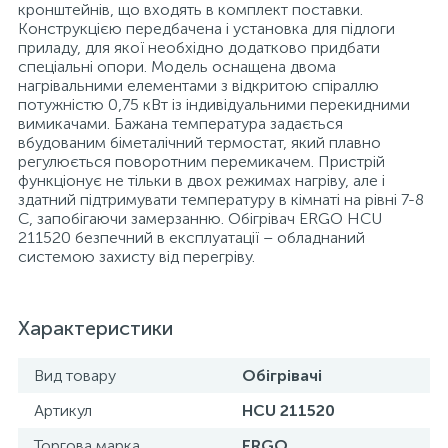
кронштейнів, що входять в комплект поставки.
Конструкцією передбачена і установка для підлоги
приладу, для якої необхідно додатково придбати
спеціальні опори. Модель оснащена двома
нагрівальними елементами з відкритою спіраллю
потужністю 0,75 кВт із індивідуальними перекидними
вимикачами. Бажана температура задається
вбудованим біметалічний термостат, який плавно
регулюється поворотним перемикачем. Пристрій
функціонує не тільки в двох режимах нагріву, але і
здатний підтримувати температуру в кімнаті на рівні 7-8
С, запобігаючи замерзанню. Обігрівач ERGO HCU
211520 безпечний в експлуатації – обладнаний
системою захисту від перегріву.
Характеристики
Вид товару
Обігрівачі
Артикул
HCU 211520
Торгова марка
ERGO