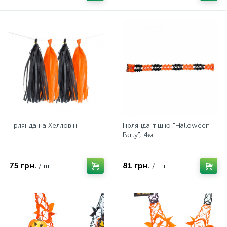
Гірлянда на Хелловін
Гірлянда-тіш'ю "Halloween
Party", 4м
75 грн.
81 грн.
/ шт
/ шт