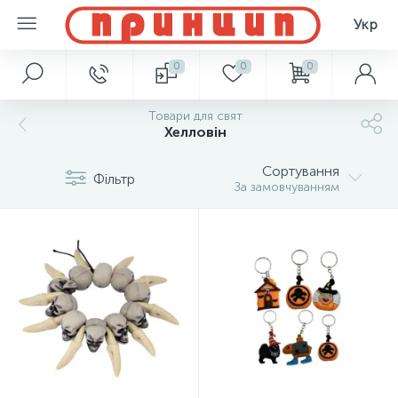
Укр
0
0
0
Товари для свят
Хелловін
Сортування
Фільтр
За замовчуванням