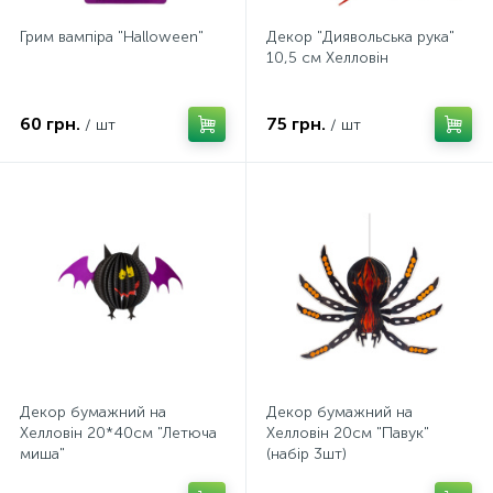
Грим вампіра "Halloween"
Декор "Диявольська рука"
10,5 см Хелловін
60 грн.
75 грн.
/ шт
/ шт
Декор бумажний на
Декор бумажний на
Хелловін 20*40см "Летюча
Хелловін 20см "Павук"
миша"
(набір 3шт)