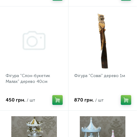
Фігура "Слон-букетик
Фігура "Соваі" дерево 1м
Малах" дерево 40см
450 грн.
870 грн.
/ шт
/ шт