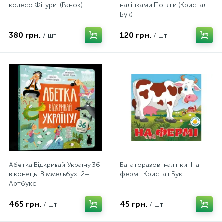
колесо.Фігури. (Ранок)
наліпками.Потяги.(Кристал
Бук)
380 грн.
120 грн.
/ шт
/ шт
Абетка.Відкривай Україну.36
Багаторазовi налiпки. На
віконець. Віммельбух. 2+.
фермі. Кристал Бук
Артбукс
465 грн.
45 грн.
/ шт
/ шт