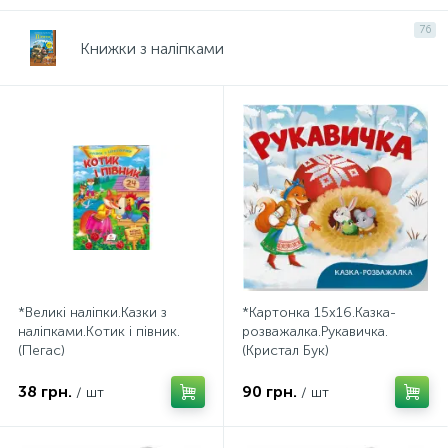
76
Книжки з наліпками
*Великі наліпки.Казки з
*Картонка 15х16.Казка-
наліпками.Котик і півник.
розважалка.Рукавичка.
(Пегас)
(Кристал Бук)
38 грн.
90 грн.
/ шт
/ шт