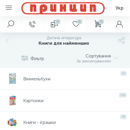
Укр
0
0
0
Дитяча література
Книги для найменших
Сортування
Фільтр
За замовчуванням
15
Віммельбухи
116
Картонки
79
Книги - іграшки