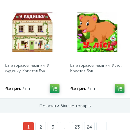
Багаторазовi налiпки. У
Багаторазовi налiпки. У лісі.
будинку. Кристал Бук
Кристал Бук
45 грн.
45 грн.
/ шт
/ шт
Показати більше товарів
1
2
3
...
23
24