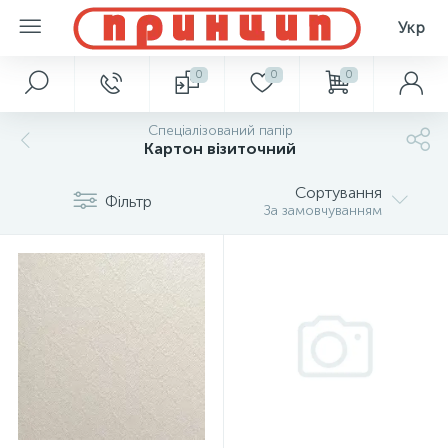
Укр
0
0
0
Спеціалізований папір
Картон візиточний
Сортування
Фільтр
За замовчуванням