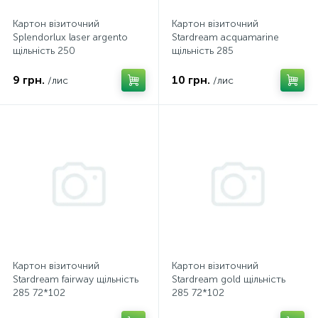
Картон візиточний
Картон візиточний
Splendorlux laser argento
Stardream acquamarine
щільність 250
щільність 285
9 грн.
10 грн.
/лис
/лис
Картон візиточний
Картон візиточний
Stardream fairway щільність
Stardream gold щільність
285 72*102
285 72*102