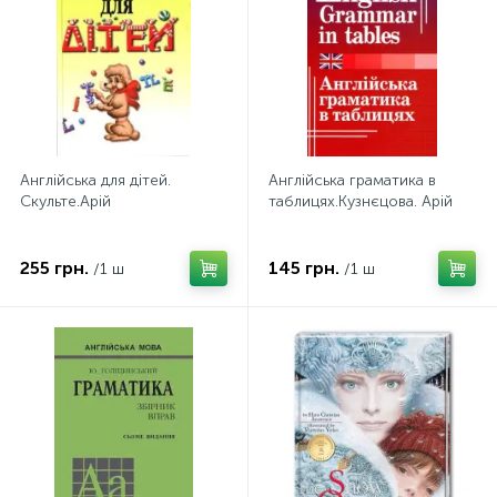
Англiйська для дiтей.
Англійська граматика в
Скульте.Арій
таблицях.Кузнєцова. Арій
255 грн.
145 грн.
/1 ш
/1 ш