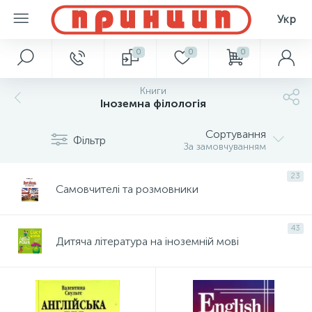
Укр
0
0
0
Книги
Іноземна філологія
Сортування
Фільтр
За замовчуванням
23
Самовчителі та розмовники
43
Дитяча література на іноземній мові