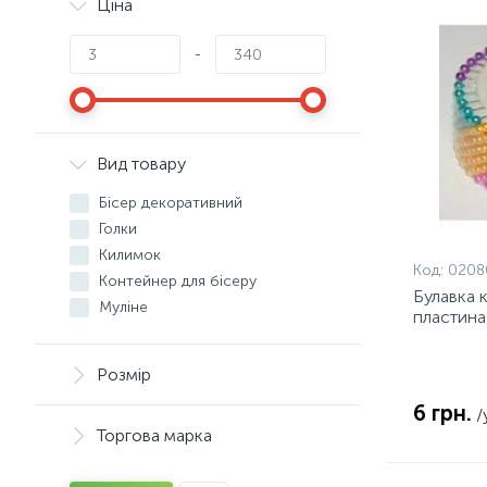
Ціна
-
Вид товару
Бісер декоративний
Голки
Килимок
Код:
0208
Контейнер для бісеру
Булавка к
Муліне
пластина
Набори для шиття та в'язання
Нитка
Розмір
П'яльці
6 грн.
Розмальовки на полотні
/
Торгова марка
Сантиметр
Творчість