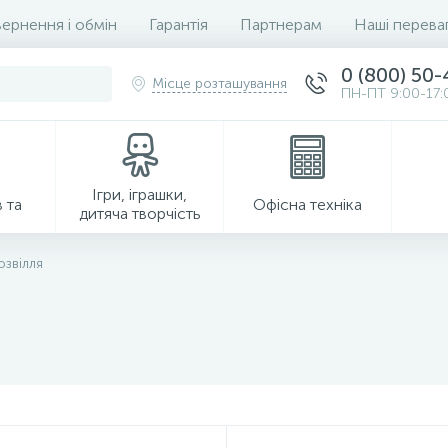
ернення і обмін
Гарантія
Партнерам
Наші перева
0 (800) 50
Місце розташування
ПН-ПТ 9:00-17:
Ігри, іграшки,
 та
Офісна техніка
дитяча творчість
озвілля
Господарські товари