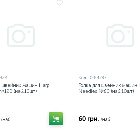
934
Код:
0264787
я швейних машин Harp
Голка для швейних машин 
№120 (наб.10шт)
Needles №80 (наб.10шт)
60 грн.
/наб
/наб