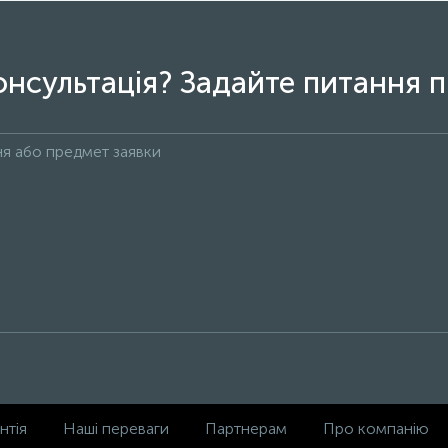
онсультація? Задайте питання п
нтія
Наші переваги
Партнерам
Про компанію