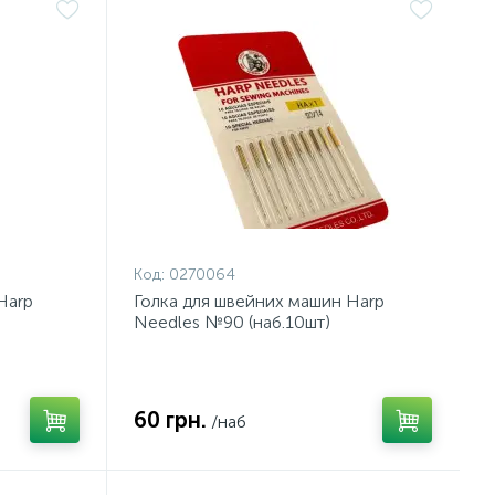
Код:
0270064
Harp
Голка для швейних машин Harp
Needles №90 (наб.10шт)
60 грн.
/наб