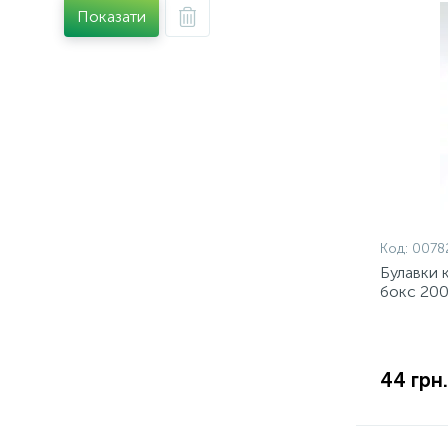
Шило банківське
Показати
Шпильки
Код:
0078
Булавки 
бокс 200
44 грн.