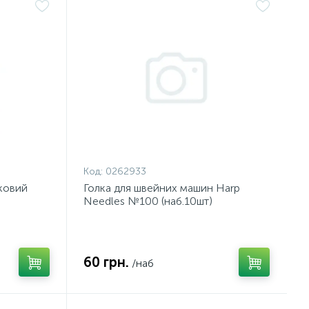
Код:
0262933
иковий
Голка для швейних машин Harp
Needles №100 (наб.10шт)
60 грн.
/наб