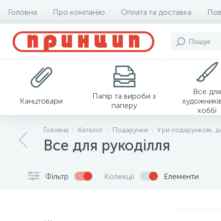
Головна
Про компанію
Оплата та доставка
Пов
Все для
Папір та вироби з
Канцтовари
художників
паперу
хоббі
Головна
Каталог
Подарунки
Ігри подарункові, д
Все для рукоділля
Фільтр
Колекції
Елементи