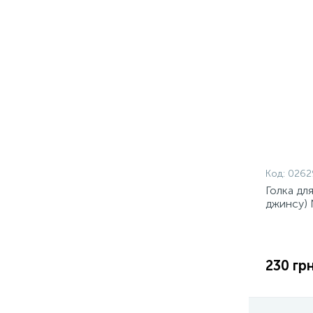
Код:
0262
Голка дл
джинсу) 
230 грн