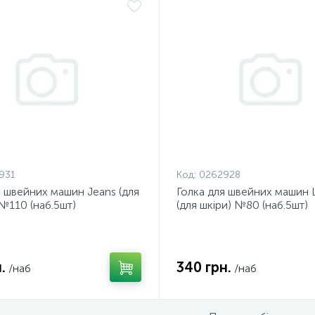
931
Код:
0262928
я швейних машин Jeans (для
Голка для швейних машин 
№110 (наб.5шт)
(для шкіри) №80 (наб.5шт)
.
340 грн.
/наб
/наб