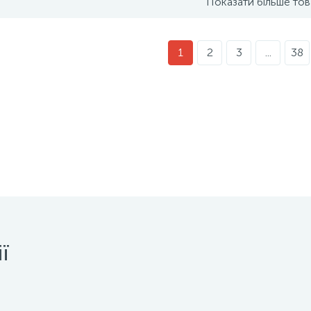
Показати більше тов
1
2
3
...
38
ї