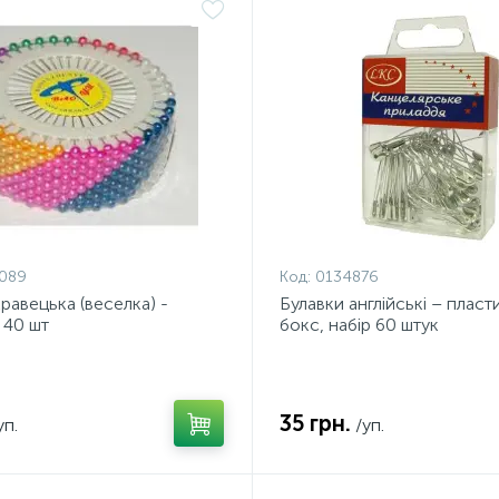
089
Код:
0134876
равецька (веселка) -
Булавки англійські – плас
 40 шт
бокс, набір 60 штук
35 грн.
уп.
/уп.