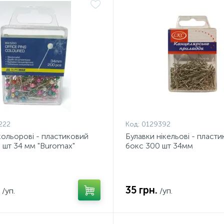
222
Код:
0129392
кольорові - пластиковий
Булавки нікельові - пласт
 шт 34 мм "Buromax"
бокс 300 шт 34мм
35 грн.
/уп.
/уп.