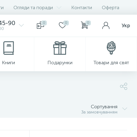
ги
Огляди та поради
Контакти
Оферта
-45-90
0
0
0
Укр
00
Книги
Подарунки
Товари для свят
Сортування
За замовчуванням