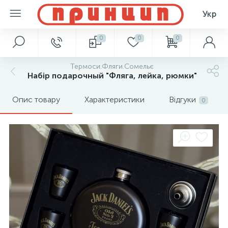
Укр
0
0
0
Термоси.Фляги.Сомельє
Набір подарочный "Фляга, лейка, рюмки"
Опис товару
Характеристики
Відгуки
0