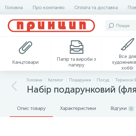
Головна
Про компанію
Оплата та доставка
Пов
Все для
Папір та вироби з
Канцтовари
художників
паперу
хоббі
Головна
Каталог
Подарунки
Посуд
Термоси.
Набір подарунковий (фляг
Опис товару
Характеристики
Відгуки
0