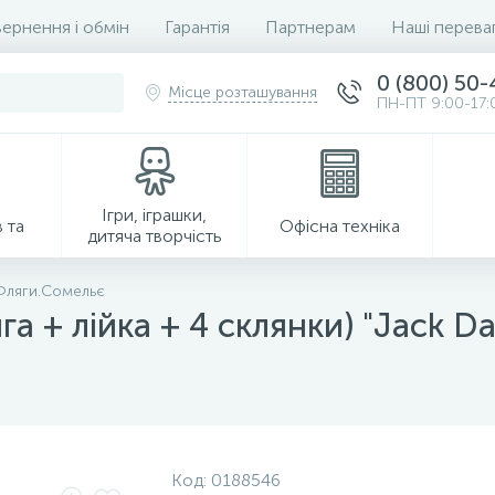
ернення і обмін
Гарантія
Партнерам
Наші перева
0 (800) 50
Місце розташування
ПН-ПТ 9:00-17:
Ігри, іграшки,
 та
Офісна техніка
дитяча творчість
Фляги.Сомельє
а + лійка + 4 склянки) "Jack Da
Господарські товари
Код:
0188546