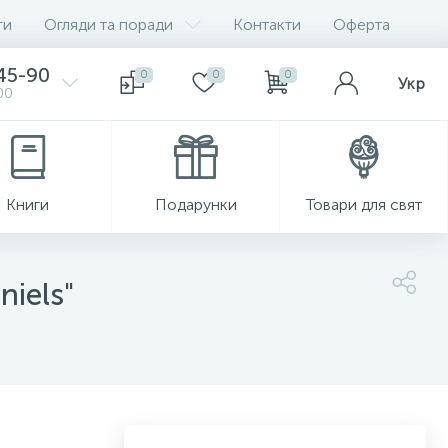
ги
Огляди та поради
Контакти
Оферта
-45-90
0
0
0
Укр
00
Книги
Подарунки
Товари для свят
niels"