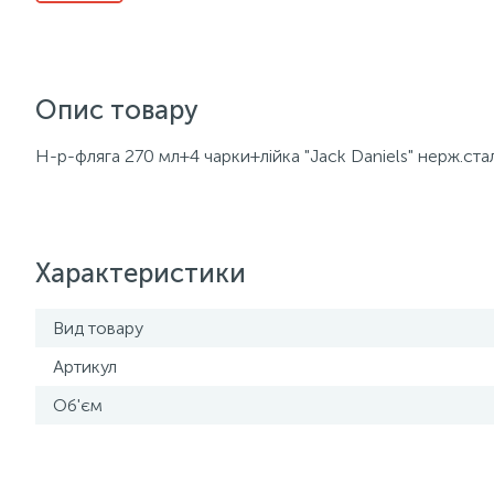
Опис товару
Н-р-фляга 270 мл+4 чарки+лійка "Jack Daniels" нерж.ста
Характеристики
Вид товару
Артикул
Об'єм