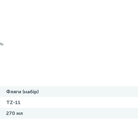
ль
Фляги (набір)
TZ-11
270 мл