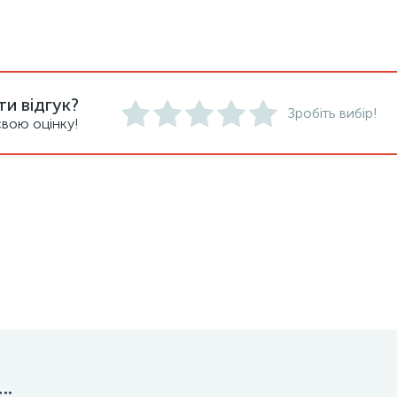
и відгук?
Зробіть вибір!
вою оцінку!