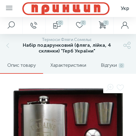
Укр
0
0
0
Термоси.Фляги.Сомельє
Набір подарунковий (фляга, лійка, 4
склянки) "Герб України"
Опис товару
Характеристики
Відгуки
0