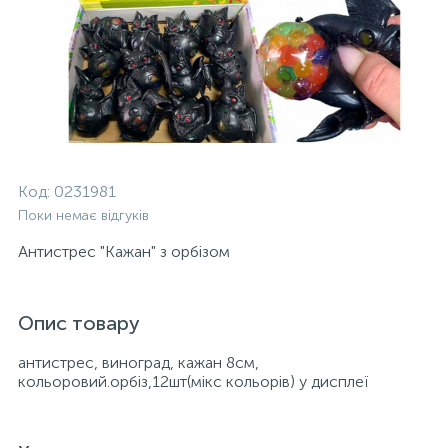
Код:
0231981
Поки немає відгуків
Антистрес "Кажан" з орбізом
Опис товару
антистрес, виноград, кажан 8см,
кольоровий.орбіз,12шт(мікс кольорів) у дисплеї