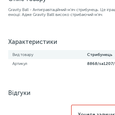
Gravity Ball - Антигравітаційний м'яч стрибунець. Це ігра
емоції. Адже Gravity Balll високо стрибаючий м'яч.
Характеристики
Вид товару
Стрибунець
Артикул
8868/sa1207/
Відгуки
Хочете залишит