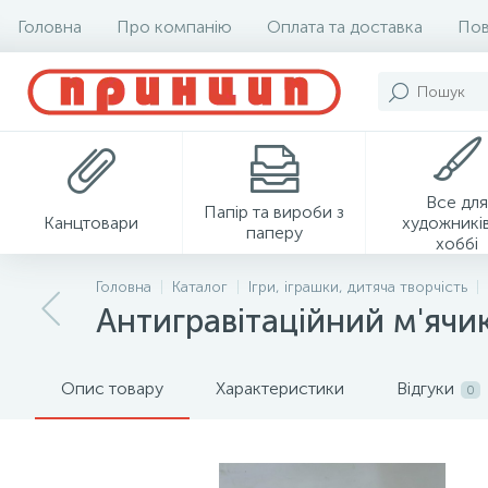
Головна
Про компанію
Оплата та доставка
Пов
Все для
Папір та вироби з
Канцтовари
художників
паперу
хоббі
Головна
Каталог
Ігри, іграшки, дитяча творчість
Антигравітаційний м'ячик
Опис товару
Характеристики
Відгуки
0