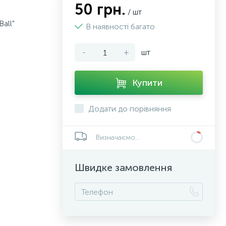
50 грн.
/ шт
all"
В наявності багато
-
+
шт
Купити
Додати до порівняння
Визначаємо...
Швидке замовлення