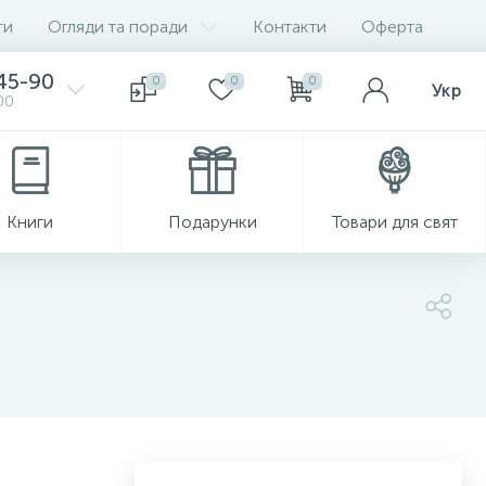
ги
Огляди та поради
Контакти
Оферта
-45-90
0
0
0
Укр
00
Книги
Подарунки
Товари для свят
ь