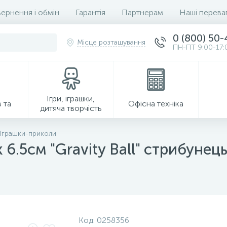
ернення і обмін
Гарантія
Партнерам
Наші перева
0 (800) 50
Місце розташування
ПН-ПТ 9:00-17:
Ігри, іграшки,
 та
Офісна техніка
дитяча творчість
Іграшки-приколи
 6.5см "Gravity Ball" стрибунец
Господарські товари
Код:
0258356