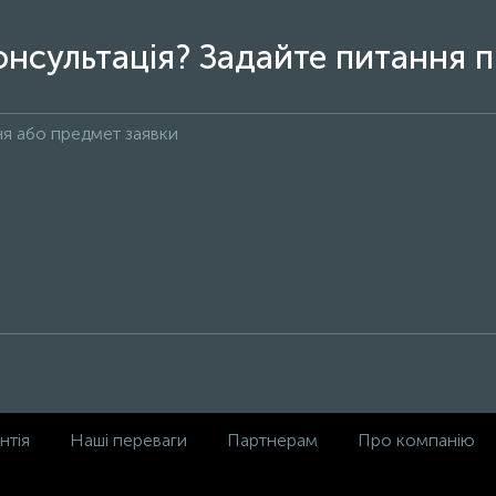
онсультація? Задайте питання п
нтія
Наші переваги
Партнерам
Про компанію