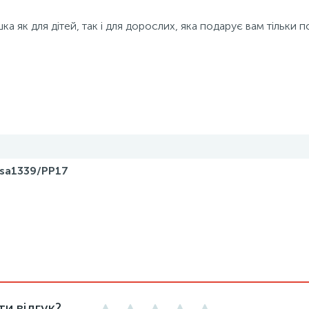
шка як для дітей, так і для дорослих, яка подарує вам тільки п
sa1339/PP17
и відгук?