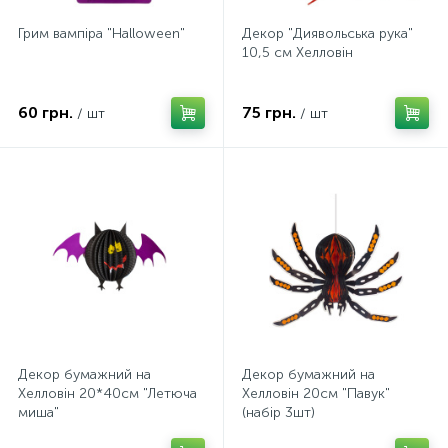
Грим вампіра "Halloween"
Декор "Диявольська рука"
10,5 см Хелловін
60 грн.
75 грн.
/ шт
/ шт
Декор бумажний на
Декор бумажний на
Хелловін 20*40см "Летюча
Хелловін 20см "Павук"
миша"
(набір 3шт)