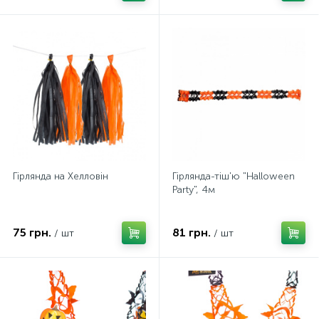
Гірлянда на Хелловін
Гірлянда-тіш'ю "Halloween
Party", 4м
75 грн.
81 грн.
/ шт
/ шт