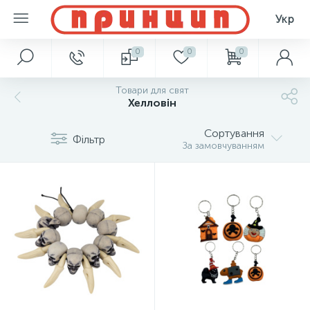
Укр
0
0
0
Товари для свят
Хелловін
Сортування
Фільтр
За замовчуванням