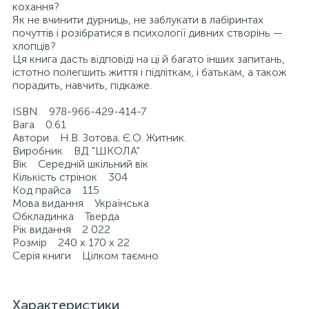
кохання?
Як не вчинити дурниць, не заблукати в лабіринтах
почуттів і розібратися в психології дивних створінь —
хлопців?
Ця книга дасть відповіді на ці й багато інших запитань,
істотно полегшить життя і підліткам, і батькам, а також
порадить, навчить, підкаже.
ISBN 978-966-429-414-7
Вага 0.61
Автори Н.В. Зотова. Є.О. Житник.
Виробник ВД "ШКОЛА"
Вік Середній шкільний вік
Кількість стрінок 304
Код прайса 115
Мова видання Українська
Обкладинка Тверда
Рік видання 2 022
Розмір 240 х 170 х 22
Серія книги Цілком таємно
Характеристики