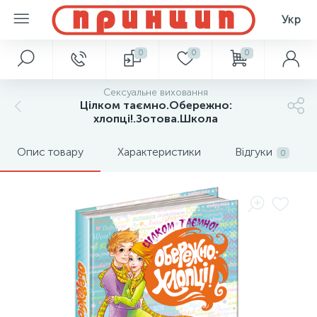
Укр
0
0
0
Сексуальне виховання
Цілком таємно.Обережно:
хлопці!.Зотова.Школа
Опис товару
Характеристики
Відгуки
0