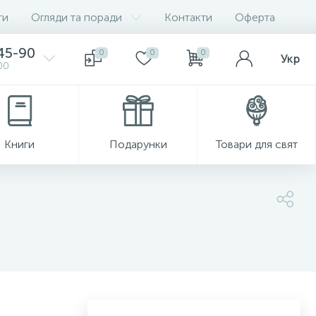
ги
Огляди та поради
Контакти
Оферта
-45-90
0
0
0
Укр
00
Книги
Подарунки
Товари для свят