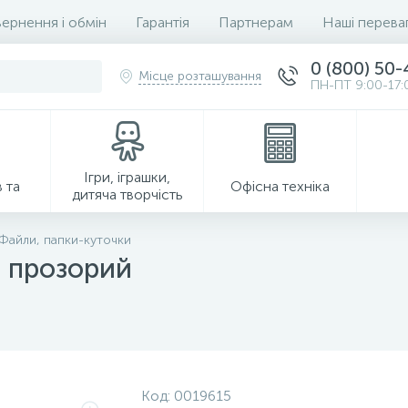
ернення і обмін
Гарантія
Партнерам
Наші перева
0 (800) 50
Місце розташування
ПН-ПТ 9:00-17:
Ігри, іграшки,
 та
Офісна техніка
дитяча творчість
Файли, папки-куточки
 прозорий
Господарські товари
Код:
0019615