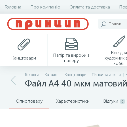
Головна
Про компанію
Оплата та доставка
Пов
Все для
Папір та вироби з
Канцтовари
художників
паперу
хоббі
Головна
Каталог
Канцтовари
Папки та архіви
Файл А4 40 мкм матовий
Опис товару
Характеристики
Відгуки
0