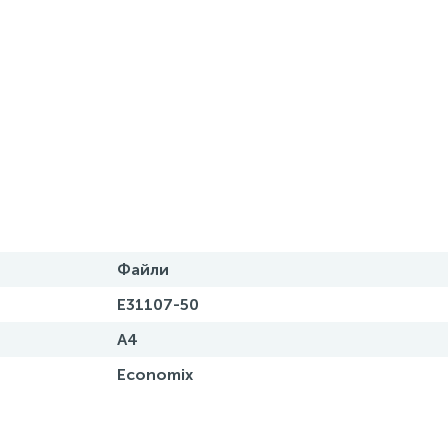
Файли
E31107-50
А4
Economix