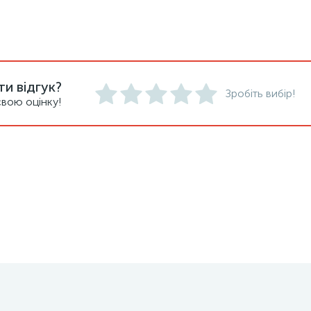
и відгук?
Зробіть вибір!
вою оцінку!