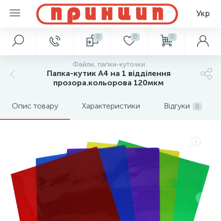
Укр
0
0
0
Файли, папки-куточки
Папка-кутик А4 на 1 відділення
прозора.кольорова 120мкм
Опис товару
Характеристики
Відгуки
0