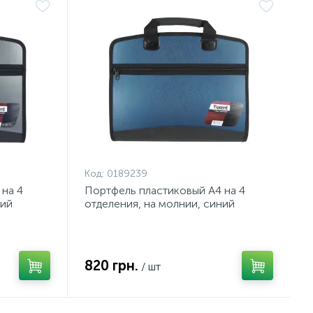
Код:
0189239
на 4
Портфель пластиковый А4 на 4
рий
отделения, на молнии, синий
металлик, Axent
820 грн.
/ шт