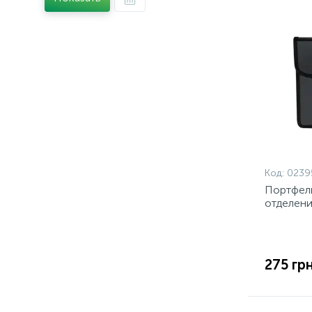
Код:
0239
Портфель
отделени
275 грн