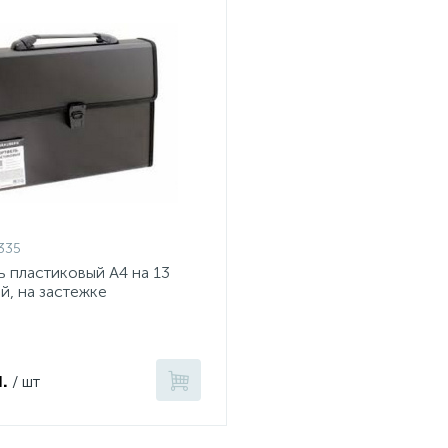
335
 пластиковый А4 на 13
й, на застежке
.
/ шт