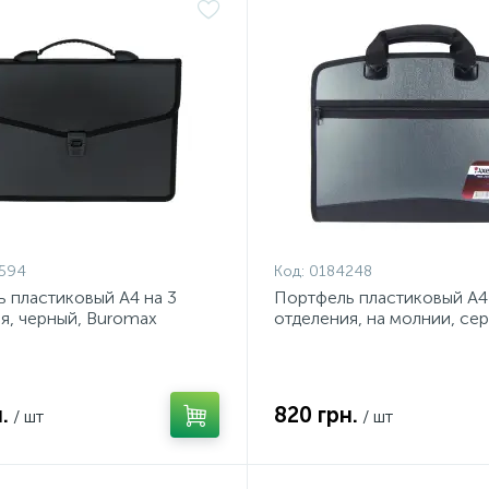
594
Код:
0184248
 пластиковый А4 на 3
Портфель пластиковый А4 
я, черный, Buromax
отделения, на молнии, се
металлик, Axent
.
820 грн.
/ шт
/ шт