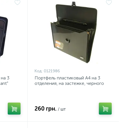
Код:
0121986
на 3
Портфель пластиковый А4 на 3
ant"
отделения, на застежке, черного
цвета, Axent
260 грн.
/ шт