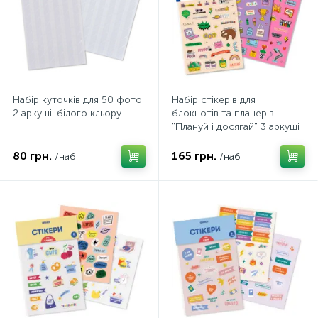
Набір куточків для 50 фото
Набір стікерів для
2 аркуші. білого кльору
блокнотів та планерів
"Плануй і досягай" 3 аркуші
80 грн.
165 грн.
/наб
/наб