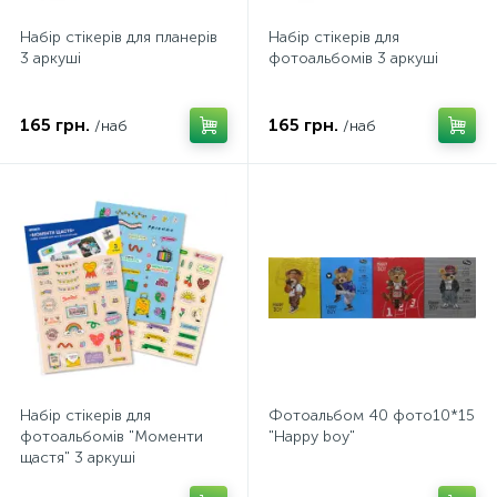
Набір стікерів для планерiв
Набір стікерів для
3 аркуші
фотоальбомiв 3 аркуші
165 грн.
165 грн.
/наб
/наб
Набір стікерів для
Фотоальбом 40 фото10*15
фотоальбомiв "Моменти
"Happy boy"
щастя" 3 аркуші