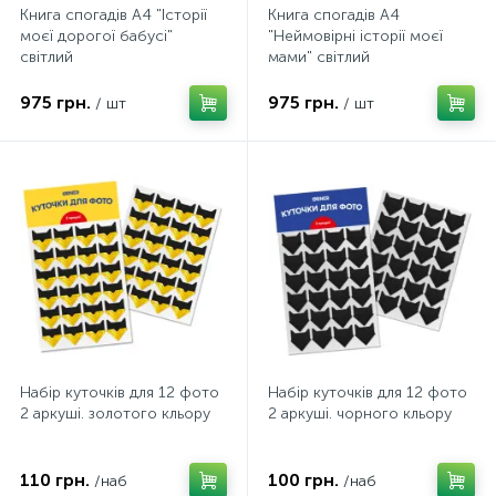
Книга спогадів А4 "Історії
Книга спогадів А4
моєї дорогої бабусі"
"Неймовірні історії моєї
світлий
мами" світлий
975 грн.
975 грн.
/ шт
/ шт
Набір куточків для 12 фото
Набір куточків для 12 фото
2 аркуші. золотого кльору
2 аркуші. чорного кльору
110 грн.
100 грн.
/наб
/наб