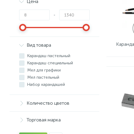
Цена
-
Каранда
Вид товара
Карандаш пастельный
Карандаш специальный
Мел для графики
Мел пастельный
Набор карандашей
Набор пастели
Пастель маслянная
Количество цветов
Пастель сухая
Уголь художний
Торговая марка