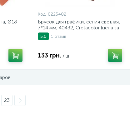
Код:
0225402
на, Ø18
Брусок для графики, сепия светлая,
7*14 мм, 40432, Cretacolor (цена за
1шт.)
1 отзыв
5.0
133 грн.
/ шт
варов
23