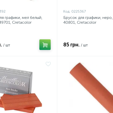
392
Код:
0225367
ля графики, мел белый,
Брусок для графики, неро,
49701, Cretacolor
40801, Cretacolor
.
85 грн.
/ шт
/ шт