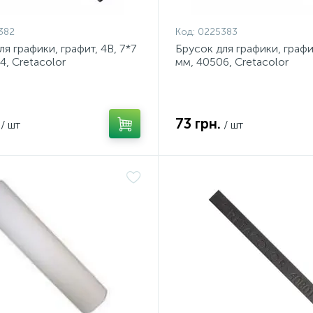
382
Код:
0225383
я графики, графит, 4В, 7*7
Брусок для графики, графит
4, Cretacolor
мм, 40506, Cretacolor
73 грн.
/ шт
/ шт