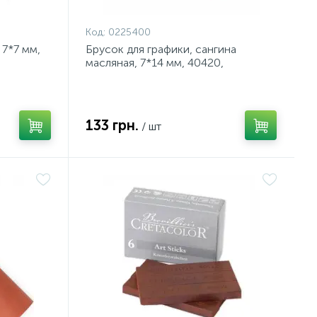
Код:
0225400
 7*7 мм,
Брусок для графики, сангина
масляная, 7*14 мм, 40420,
Cretacolor (цена за 1шт.)
133 грн.
/ шт