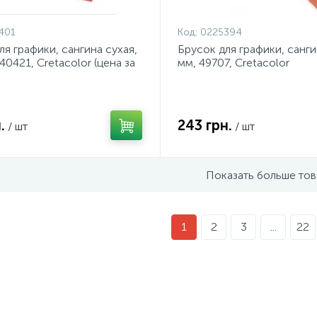
401
Код:
0225394
ля графики, сангина сухая,
Брусок для графики, санги
40421, Cretacolor (цена за
мм, 49707, Cretacolor
.
243 грн.
/ шт
/ шт
Показать больше то
1
2
3
...
22