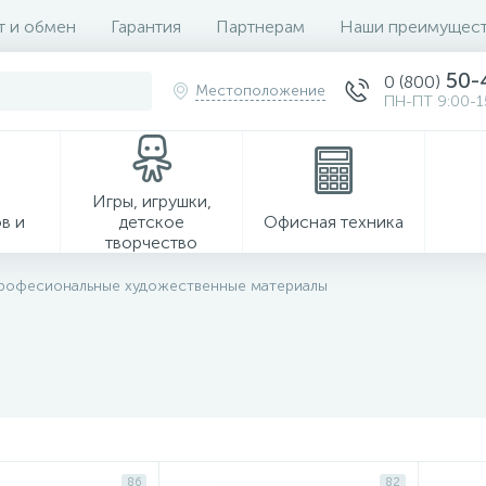
т и обмен
Гарантия
Партнерам
Наши преимущест
50-
0 (800)
Местоположение
ПН-ПТ 9:00-1
Игры, игрушки,
в и
детское
Офисная техника
творчество
рофесиональные художественные материалы
Хозтовары
86
82