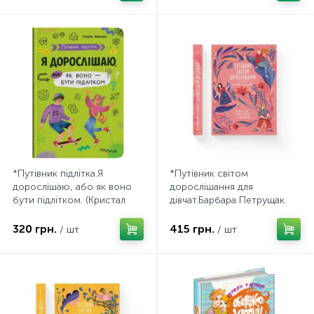
*Путівник підлітка.Я
*Путівник світом
дорослішаю, або як воно
дорослішання для
бути підлітком. (Кристал
дівчат.Барбара Петрущак.
Бук)
(ВСЛ).
320 грн.
415 грн.
/ шт
/ шт