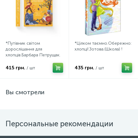
*Путівник світом
*Цілком таємно.Обережно:
дорослішання для
хлопці!.Зотова.(Школа) !
хлопців.Барбара Петрущак.
(ВСЛ).
415 грн.
435 грн.
/ шт
/ шт
Вы смотрели
Персональные рекомендации