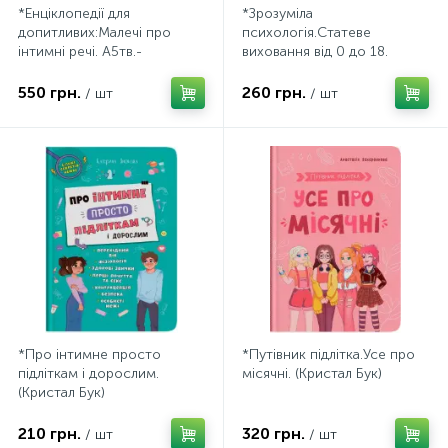
*Енціклопедії для
*Зрозуміла
допитливих:Малечі про
психологія.Статеве
інтимні речі. А5тв.-
виховання від 0 до 18.
укр.Ярмоленко Ю. (Віхола)
(Кристал Бук).
550 грн.
260 грн.
/ шт
/ шт
*Про інтимне просто
*Путівник підлітка.Усе про
підліткам і дорослим.
місячні. (Кристал Бук)
(Кристал Бук)
210 грн.
320 грн.
/ шт
/ шт