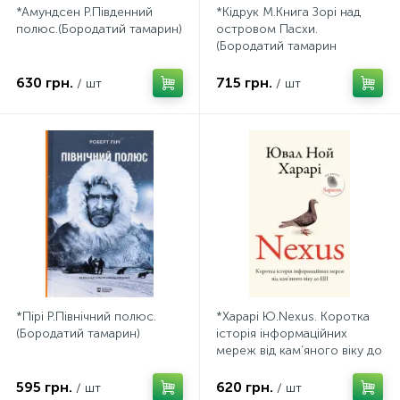
*Амундсен Р.Південний
*Кідрук М.Книга Зорі над
полюс.(Бородатий тамарин)
островом Пасхи.
(Бородатий тамарин
630 грн.
715 грн.
/ шт
/ шт
*Пірі Р.Північний полюс.
*Харарі Ю.Nexus. Коротка
(Бородатий тамарин)
історія інформаційних
мереж від кам’яного віку до
ШІ. (Букшеф)
595 грн.
620 грн.
/ шт
/ шт