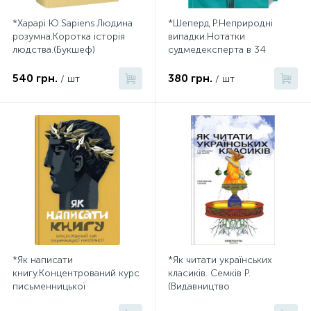
*Харарі Ю.Sapiens.Людина
*Шеперд Р.Неприродні
розумна.Коротка історія
випадки.Нотатки
людства.(Букшеф)
судмедексперта в 34
розтинах.(Букшеф)
540 грн.
380 грн.
/ шт
/ шт
*Як написати
*Як читати українських
книгу.Концентрований курс
класиків. Семків Р.
письменницької
(Видавництво
майстерності.(Видавництво
STRETOVYCH).