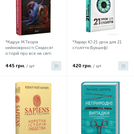
*Кідрук М.Теорія
*Харарі Ю.21 урок для 21
неймовірності.Сімдесят
століття.(Букшеф)
історій про все на світі.
(Бородатий тамарин)
445 грн.
420 грн.
/ шт
/ шт