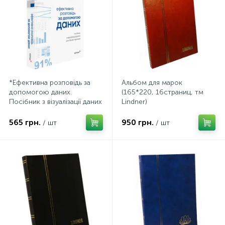
*Ефективна розповідь за
Альбом для марок
допомогою даних.
(165*220, 16страниц, тм
Посібник з візуалізації даних
Lindner)
для бізнес-фахівців.
(ArtHuss)
565 грн.
950 грн.
/ шт
/ шт