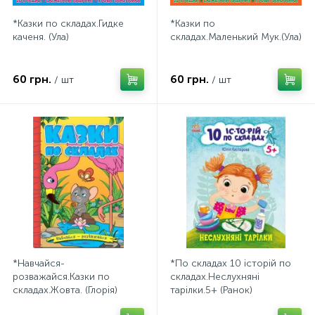
*Казки по складах.Гидке
*Казки по
каченя. (Ула)
складах.Маленький Мук.(Ула)
60 грн.
60 грн.
/ шт
/ шт
*Навчайся-
*По складах 10 історій по
розважайся.Казки по
складах.Неслухняні
складах.Жовта. (Глорія)
тарілки.5+ (Ранок)