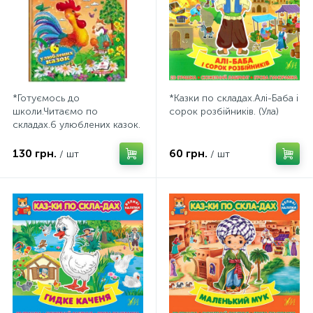
*Готуємось до
*Казки по складах.Алі-Баба і
школи.Читаємо по
сорок розбійників. (Ула)
складах.6 улюблених казок.
(Пегас).
130 грн.
60 грн.
/ шт
/ шт