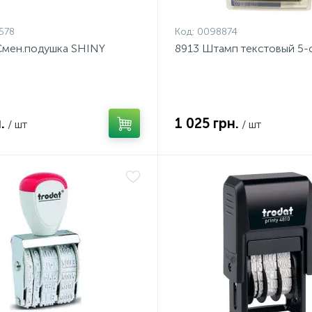
578
Код:
0098874
Смен.подушка SHINY
8913 Штамп текстовый 5-
.
1 025 грн.
/ шт
/ шт