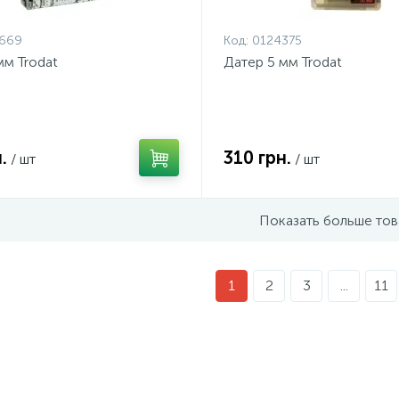
669
Код:
0124375
мм Trodat
Датер 5 мм Trodat
.
310 грн.
/ шт
/ шт
Показать больше то
1
2
3
...
11