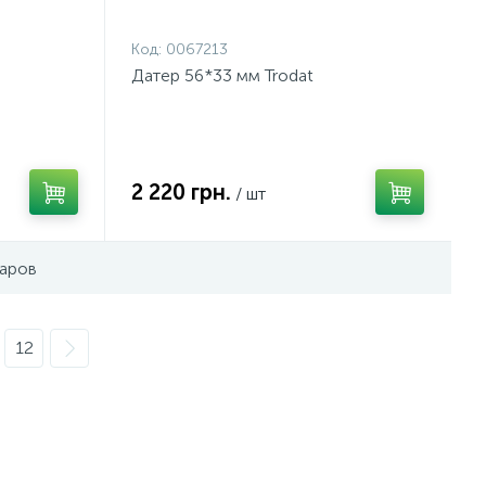
Код:
0067213
Датер 56*33 мм Trodat
2 220 грн.
/ шт
варов
12