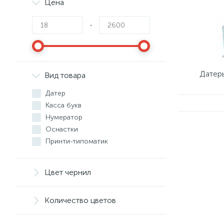
Цена
-
Датер
Вид товара
Датер
Касса букв
Нумератор
Оснастки
Принти-типоматик
Сменные штемпельные
подушки
Цвет чернил
Тушь
Тушь акриловая
Футляр для печати
Количество цветов
Штампы
Штампы текстовые