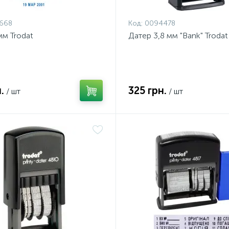
668
Код:
0094478
мм Trodat
Датер 3,8 мм "Bank" Trodat
.
325 грн.
/ шт
/ шт