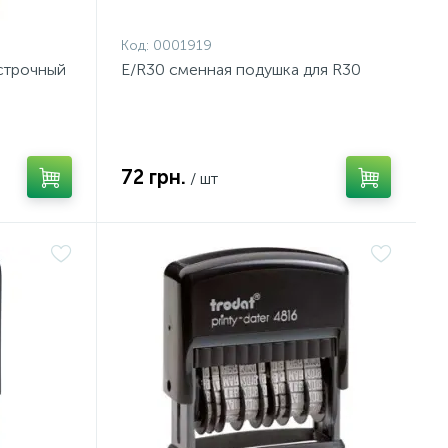
Код:
0001919
строчный
E/R30 сменная подушка для R30
72 грн.
/ шт