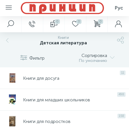
Рус
0
0
0
Книги
Детская литература
Сортировка
Фильтр
По умолчанию
11
Книги для досуга
498
Книги для младших школьников
158
Книги для подростков