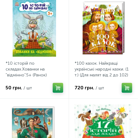
*10 історій по
*100 казок. Найкращі
складах.Хованки на
українські народні казки. (1
"відмінно".5+ (Ранок)
т.) (Для малят від 2 до 102)
(А-Ба-Ба)
50 грн.
720 грн.
/ шт
/ шт