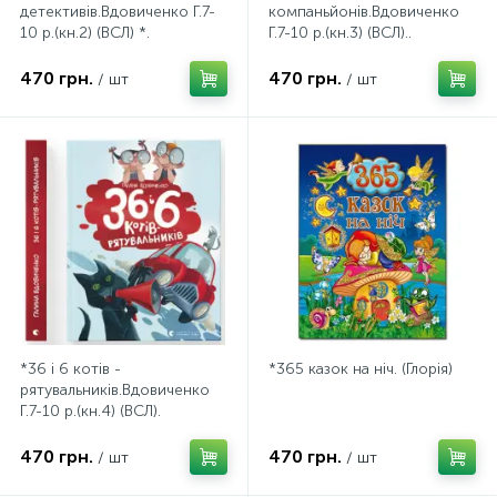
детективів.Вдовиченко Г.7-
компаньйонів.Вдовиченко
10 р.(кн.2) (ВСЛ) *.
Г.7-10 р.(кн.3) (ВСЛ)..
470 грн.
470 грн.
/ шт
/ шт
*36 і 6 котів -
*365 казок на ніч. (Глорія)
рятувальників.Вдовиченко
Г.7-10 р.(кн.4) (ВСЛ).
470 грн.
470 грн.
/ шт
/ шт