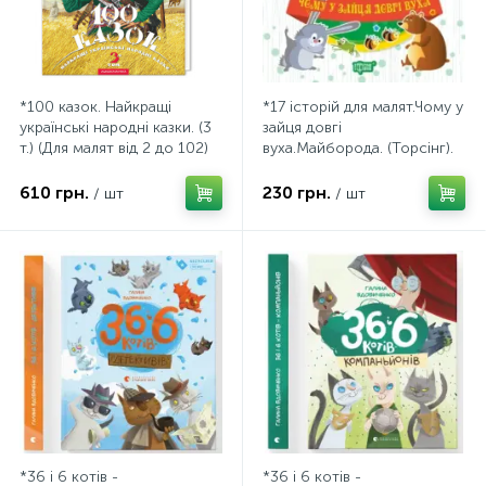
*100 казок. Найкращі
*17 історій для малят.Чому у
українські народні казки. (3
зайця довгі
т.) (Для малят від 2 до 102)
вуха.Майборода. (Торсінг).
(А-Ба-Ба)
610 грн.
230 грн.
/ шт
/ шт
*36 і 6 котів -
*36 і 6 котів -