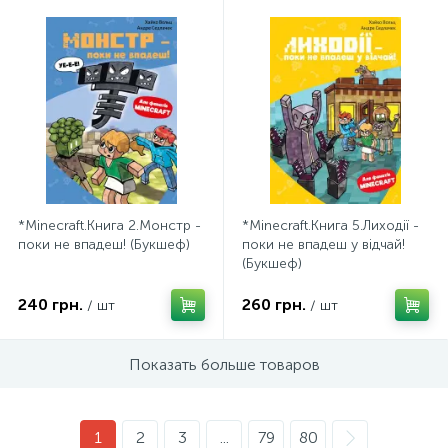
*Minecraft.Книга 2.Монстр -
*Minecraft.Книга 5.Лиходії -
поки не впадеш! (Букшеф)
поки не впадеш у відчай!
(Букшеф)
240 грн.
260 грн.
/ шт
/ шт
Показать больше товаров
1
2
3
...
79
80