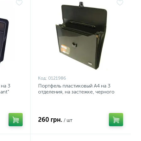
Код:
0121986
на 3
Портфель пластиковый А4 на 3
ant"
отделения, на застежке, черного
цвета, Axent
260 грн.
/ шт