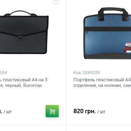
594
Код:
0189239
 пластиковый А4 на 3
Портфель пластиковый А4 
я, черный, Buromax
отделения, на молнии, си
металлик, Axent
.
820 грн.
/ шт
/ шт