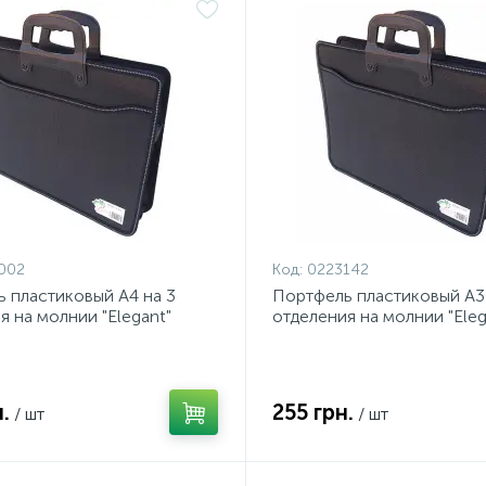
002
Код:
0223142
 пластиковый А4 на 3
Портфель пластиковый А3 
я на молнии "Elegant"
отделения на молнии "Eleg
.
255 грн.
/ шт
/ шт