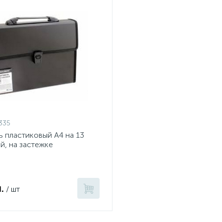
335
 пластиковый А4 на 13
й, на застежке
.
/ шт