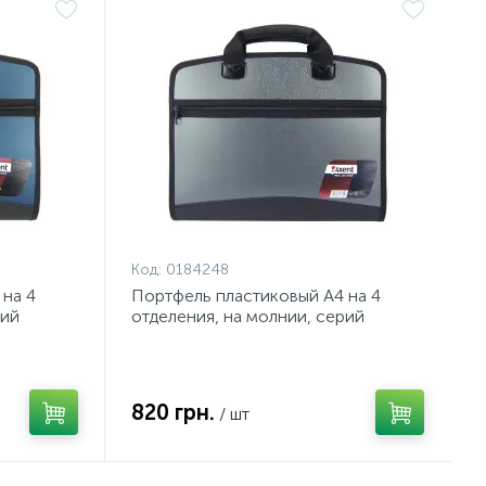
Код:
0184248
на 4
Портфель пластиковый А4 на 4
ний
отделения, на молнии, серий
металлик, Axent
820 грн.
/ шт