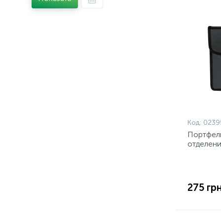
Код:
0239
Портфель
отделени
275 грн