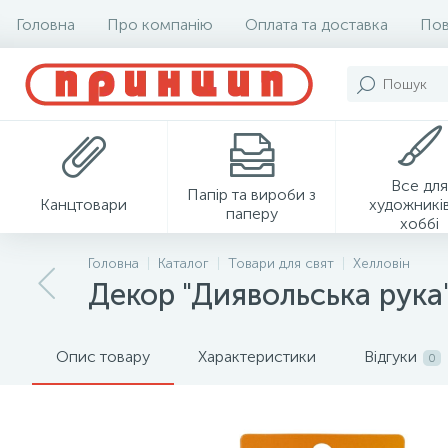
Головна
Про компанію
Оплата та доставка
Пов
Все для
Папір та вироби з
Канцтовари
художників
паперу
хоббі
Головна
Каталог
Товари для свят
Хелловін
Декор "Диявольська рука"
Опис товару
Характеристики
Відгуки
0