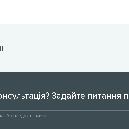
ї
онсультація? Задайте питання п