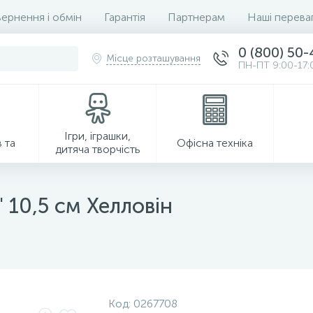
ернення і обмін
Гарантія
Партнерам
Наші перева
0 (800) 50
Місце розташування
ПН-ПТ 9:00-17:
Ігри, іграшки,
 та
Офісна техніка
дитяча творчість
 10,5 см Хелловін
Господарські товари
Код:
0267708