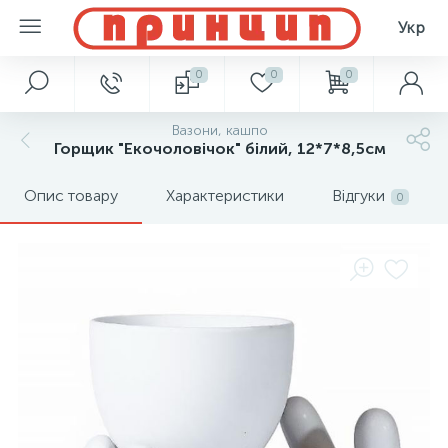
Укр
0
0
0
Вазони, кашпо
Горщик "Екочоловічок" білий, 12*7*8,5см
Опис товару
Характеристики
Відгуки
0