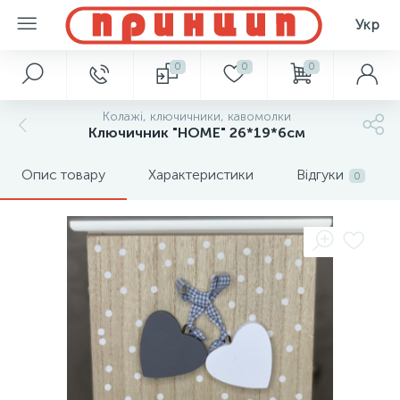
Укр
0
0
0
Колажі, ключичники, кавомолки
Ключичник "HOME" 26*19*6см
Опис товару
Характеристики
Відгуки
0