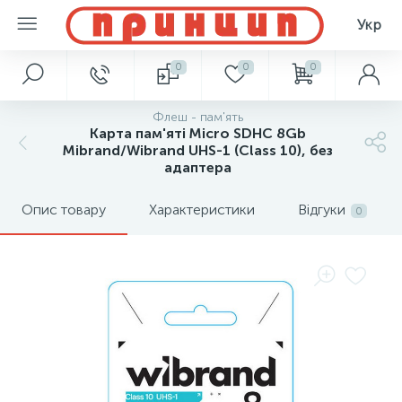
Укр
0
0
0
Флеш - пам'ять
Карта пам'яті Micro SDHC 8Gb
Mibrand/Wibrand UHS-1 (Сlass 10), без
адаптера
Опис товару
Характеристики
Відгуки
0