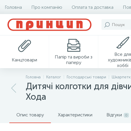
Головна
Про компанію
Оплата та доставка
Пов
Все для
Папір та вироби з
Канцтовари
художників
паперу
хоббі
Головна
Каталог
Господарські товари
Шкарпетк
Дитячі колготки для дівч
Хода
Опис товару
Характеристики
Відгуки
0