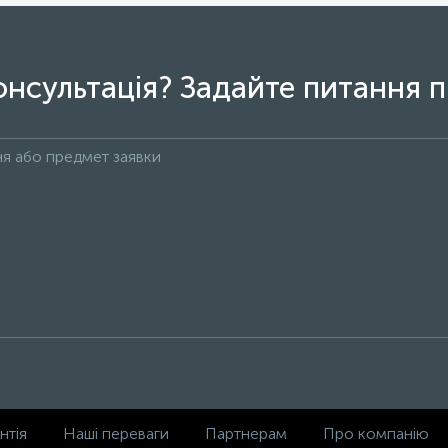
онсультація? Задайте питання п
нтія
Наші переваги
Партнерам
Про компанію