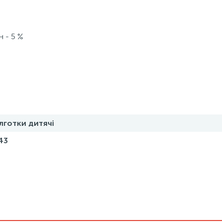
н - 5 %
лготки дитячі
43