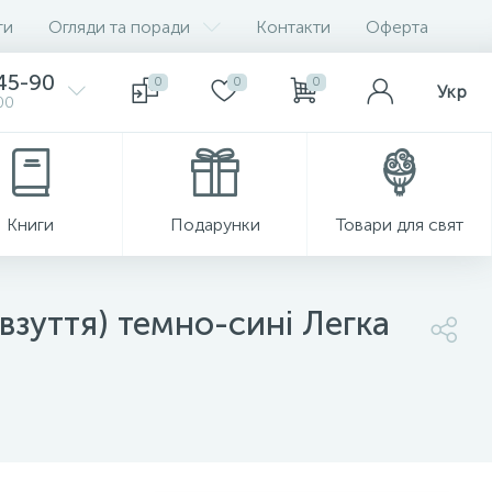
ги
Огляди та поради
Контакти
Оферта
-45-90
0
0
0
Укр
00
Книги
Подарунки
Товари для свят
 взуття) темно-сині Легка