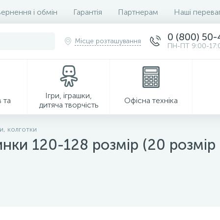
ернення і обмін
Гарантія
Партнерам
Наші перева
0 (800) 50
Місце розташування
ПН-ПТ 9:00-17:
Ігри, іграшки,
 та
Офісна техніка
дитяча творчість
и, колготки
инки 120-128 розмір (20 розмір
Господарські товари