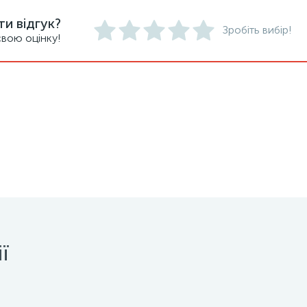
и відгук?
Зробіть вибір!
вою оцінку!
ї