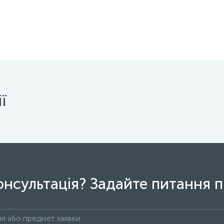
ї
онсультація? Задайте питання п