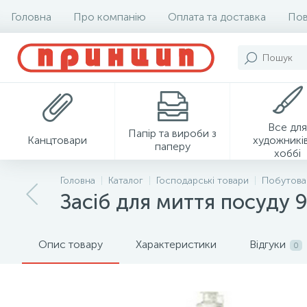
Головна
Про компанію
Оплата та доставка
Пов
Все для
Папір та вироби з
Канцтовари
художників
паперу
хоббі
Головна
Каталог
Господарські товари
Побутова 
Засіб для миття посуду 9
Опис товару
Характеристики
Відгуки
0