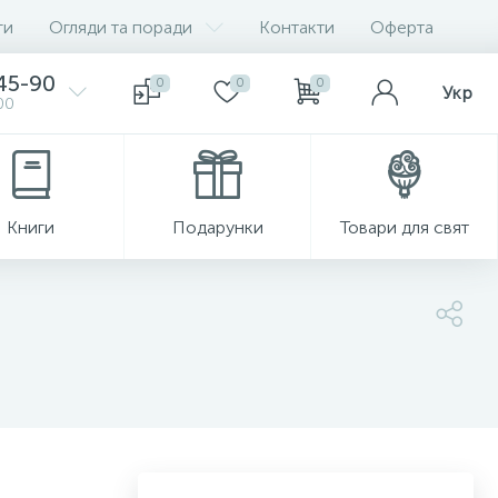
ги
Огляди та поради
Контакти
Оферта
-45-90
0
0
0
Укр
00
Книги
Подарунки
Товари для свят