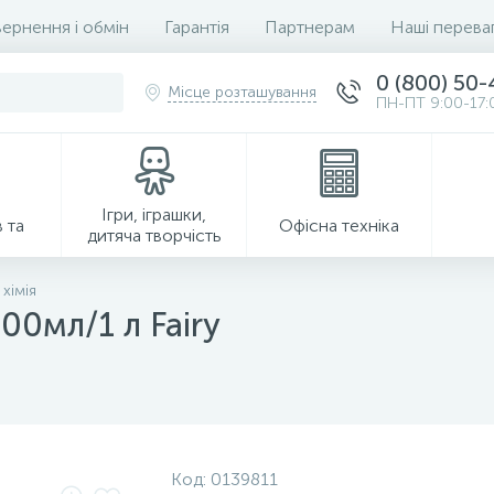
ернення і обмін
Гарантія
Партнерам
Наші перева
0 (800) 50
Місце розташування
ПН-ПТ 9:00-17:
Ігри, іграшки,
 та
Офісна техніка
дитяча творчість
хімія
00мл/1 л Fairy
Господарські товари
Код:
0139811