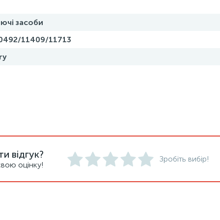
ючі засоби
0492/11409/11713
ry
и відгук?
Зробіть вибір!
вою оцінку!