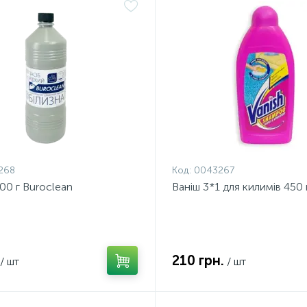
268
Код:
0043267
900 г Buroclean
Ваніш 3*1 для килимів 450 
210 грн.
/ шт
/ шт