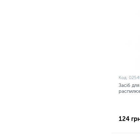
Код:
0254
Засіб дл
распилю
124 грн