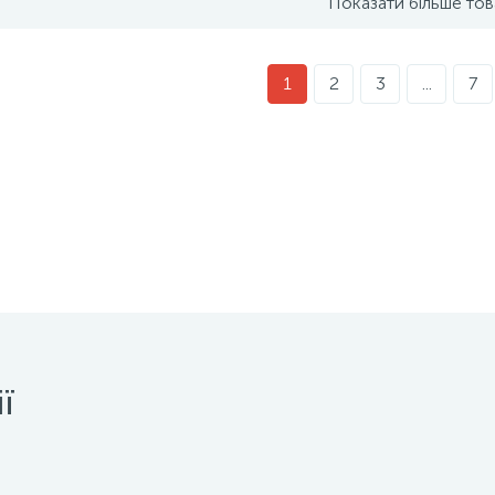
Показати більше тов
1
2
3
...
7
ї