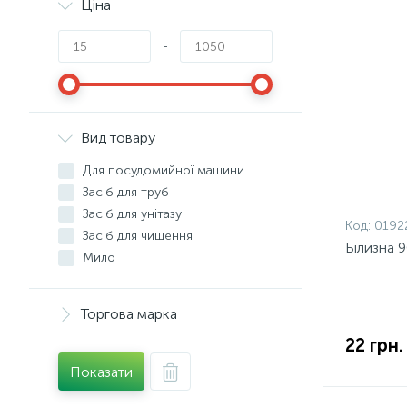
Ціна
-
Вид товару
Для посудомийної машини
Засіб для труб
Засіб для унітазу
Код:
0192
Засіб для чищення
Білизна 
Мило
Миючі засоби
Освіжувач повітря
Торгова марка
Поліроль
22 грн.
Пом'якшувачі води
Порошок
Показати