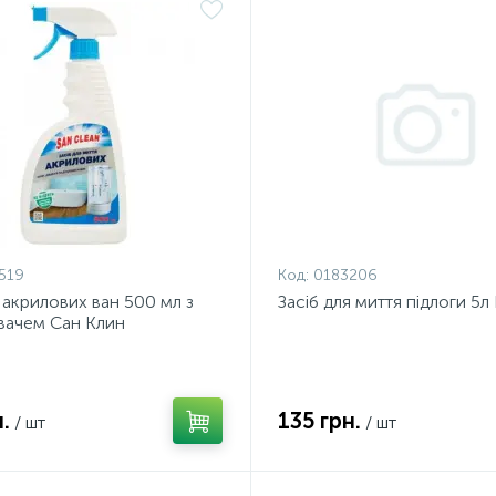
519
Код:
0183206
я акрилових ван 500 мл з
Засіб для миття підлоги 5л
вачем Сан Клин
.
135 грн.
/ шт
/ шт