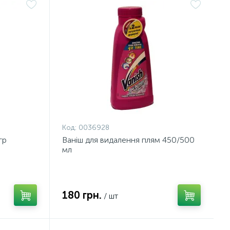
Код:
0036928
гр
Ваніш для видалення плям 450/500
мл
180 грн.
/ шт