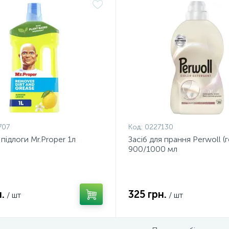
707
Код:
0227130
 підлоги Mr.Proper 1л
Засіб для прання Perwoll (г
900/1000 мл
.
325 грн.
/ шт
/ шт