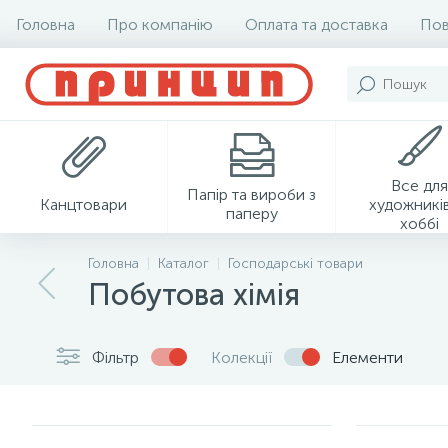
Головна
Про компанію
Оплата та доставка
Пов
Все для
Папір та вироби з
Канцтовари
художників
паперу
хоббі
Головна
Каталог
Господарські товари
Побутова хімія
Фільтр
Колекції
Елементи