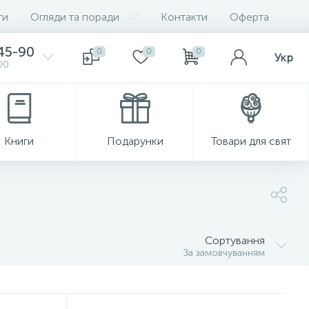
ги
Огляди та поради
Контакти
Оферта
-45-90
0
0
0
Укр
00
Книги
Подарунки
Товари для свят
Сортування
За замовчуванням