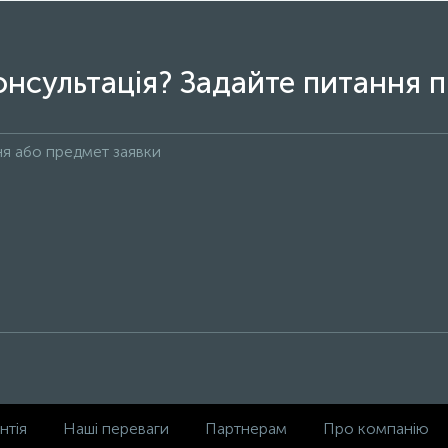
онсультація? Задайте питання п
нтія
Наші переваги
Партнерам
Про компанію