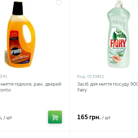
345
Код:
0139811
 миття підлоги, рам, дверей
Засіб для миття посуду 90
ronto
Fairy
.
165 грн.
/ шт
/ шт