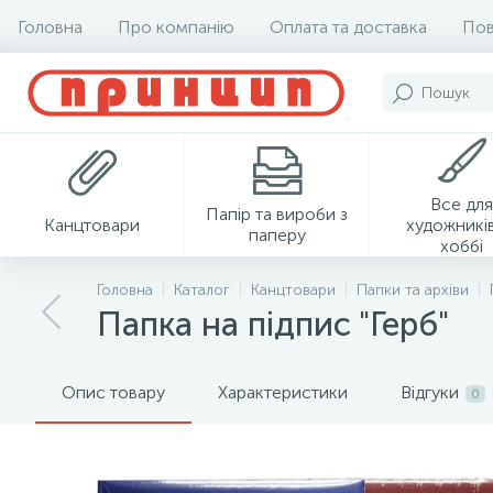
Головна
Про компанію
Оплата та доставка
Пов
Все для
Папір та вироби з
Канцтовари
художників
паперу
хоббі
Головна
Каталог
Канцтовари
Папки та архіви
Папка на підпис "Герб"
Опис товару
Характеристики
Відгуки
0