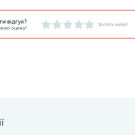
и відгук?
Зробіть вибір!
вою оцінку!
ї