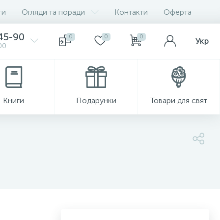
ги
Огляди та поради
Контакти
Оферта
-45-90
0
0
0
Укр
00
Книги
Подарунки
Товари для свят