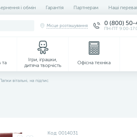
ернення і обмін
Гарантія
Партнерам
Наші перева
0 (800) 50
Місце розташування
ПН-ПТ 9:00-17:
Ігри, іграшки,
 та
Офісна техніка
дитяча творчість
Папки вітальні, на підпис
Господарські товари
Код:
0014031