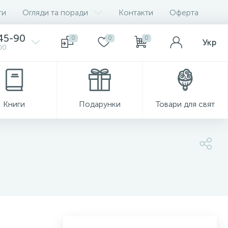
ги
Огляди та поради
Контакти
Оферта
-45-90
0
0
0
Укр
00
Книги
Подарунки
Товари для свят