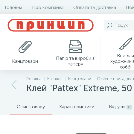
Головна
Про компанію
Оплата та доставка
Пов
Все для
Папір та вироби з
Канцтовари
художників
паперу
хоббі
Головна
Каталог
Канцтовари
Офісне приладдя 
Клей "Pattex" Extreme, 50
Опис товару
Характеристики
Відгуки
0