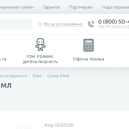
ернення і обмін
Гарантія
Партнерам
Наші перева
0 (800) 50
Місце розташування
ПН-ПТ 9:00-17:
Ігри, іграшки,
 та
Офісна техніка
дитяча творчість
та інструменти
Клей
Супер Клей
 мл
Господарські товари
Код:
0243106