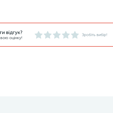
и відгук?
Зробіть вибір!
вою оцінку!