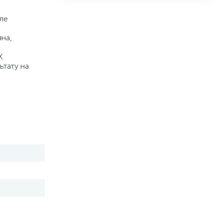
але
яна,
Х.
ьтату на