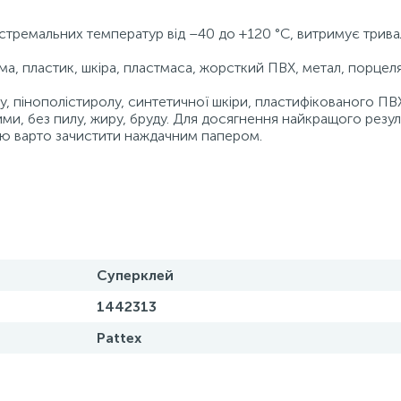
кстремальних температур від –40 до +120 °C, витримує трив
ума, пластик, шкіра, пластмаса, жорсткий ПВХ, метал, порцел
у, пінополістиролу, синтетичної шкіри, пластифікованого ПВ
ми, без пилу, жиру, бруду. Для досягнення найкращого резул
хню варто зачистити наждачним папером.
Суперклей
1442313
Pattex