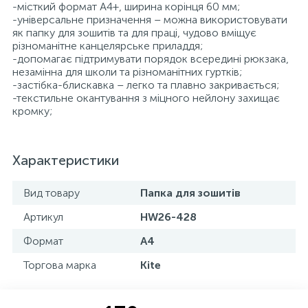
-місткий формат А4+, ширина корінця 60 мм;
-універсальне призначення – можна використовувати
як папку для зошитів та для праці, чудово вміщує
різноманітне канцелярське приладдя;
-допомагає підтримувати порядок всередині рюкзака,
незамінна для школи та різноманітних гуртків;
-застібка-блискавка – легко та плавно закривається;
-текстильне окантування з міцного нейлону захищає
кромку;
Характеристики
Вид товару
Папка для зошитів
Артикул
HW26-428
Формат
А4
Торгова марка
Kite