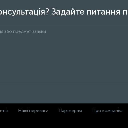
онсультація? Задайте питання п
нтія
Наші переваги
Партнерам
Про компанію