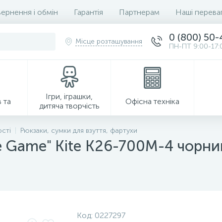
ернення і обмін
Гарантія
Партнерам
Наші перева
0 (800) 50
Місце розташування
ПН-ПТ 9:00-17:
Ігри, іграшки,
 та
Офісна техніка
дитяча творчість
ості
Рюкзаки, сумки для взуття, фартухи
he Game" Kite K26-700M-4 чорни
Господарські товари
Код:
0227297