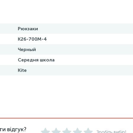
Рюкзаки
K26-700M-4
Черный
Середня школа
Kite
и відгук?
Зробіть вибір!