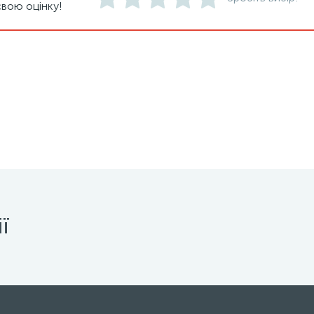
вою оцінку!
ї