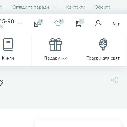
ги
Огляди та поради
Контакти
Оферта
-45-90
0
0
0
Укр
00
Книги
Подарунки
Товари для свят
й