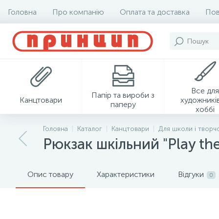
Головна
Про компанію
Оплата та доставка
Пов
Все для
Папір та вироби з
Канцтовари
художників
паперу
хоббі
Головна
Каталог
Канцтовари
Для школи і творч
Рюкзак шкільний "Play t
Опис товару
Характеристики
Відгуки
0