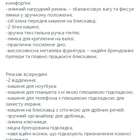
комфортні;
-знімний нагрудний ремінь – збалансовує вагу та фіксує
лямки у зручному положенні;
-об’ємна передня кишеня на блискавці;
-2 бічні кишені;
-зручна текстильна ручка-петля;
-лямка для кріплення на валізі;
-практичне посилене дно;
-високоякісна металева фурнітура – надійні брендовані
пуллери та плавно працюючі блискавки;
Рюкзак всередині:
-2 відділення;
-кишеня для ноутбука;
-кишеня для планшета з м’якою плюшевою підкладкою;
-кишеня для телефона з плюшевою підкладкою для
захисту екрана;
-кишеня на блискавці з сіточкою для дрібних речей;
-зручний органайзер для дрібниць;
-знімна ключниця;
-міцна брендована підкладка;
-навігаційні іконки, що підказують призначення кожної
кишеньки.