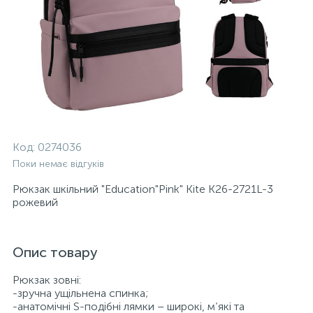
Код:
0274036
Поки немає відгуків
Рюкзак шкільний "Education"Pink" Kite K26-2721L-3
рожевий
Опис товару
Рюкзак зовні:
-зручна ущільнена спинка;
-анатомічні S-подібні лямки – широкі, м’які та