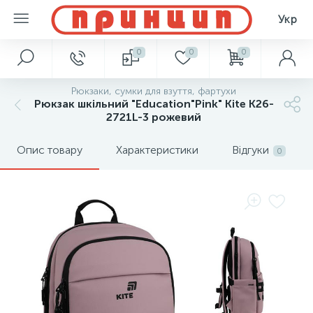
Укр
0
0
0
Рюкзаки, сумки для взуття, фартухи
Рюкзак шкільний "Education"Pink" Kite K26-
2721L-3 рожевий
Опис товару
Характеристики
Відгуки
0