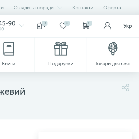
ги
Огляди та поради
Контакти
Оферта
-45-90
0
0
0
Укр
00
Книги
Подарунки
Товари для свят
ожевий