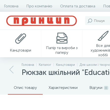
Головна
Про компанію
Оплата та доставка
Пов
Все для
Папір та вироби з
Канцтовари
художників
паперу
хоббі
Головна
Каталог
Канцтовари
Для школи і творч
Рюкзак шкільний "Educati
Опис товару
Характеристики
Відгуки
0