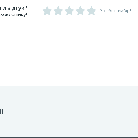
и відгук?
Зробіть вибір!
вою оцінку!
ї