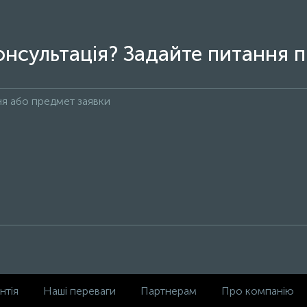
онсультація? Задайте питання п
нтія
Наші переваги
Партнерам
Про компанію