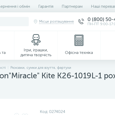
ернення і обмін
Гарантія
Партнерам
Наші перева
0 (800) 50
Місце розташування
ПН-ПТ 9:00-17:
Ігри, іграшки,
 та
Офісна техніка
дитяча творчість
ості
Рюкзаки, сумки для взуття, фартухи
on"Miracle" Kite K26-1019L-1 р
Господарські товари
Код:
0274024