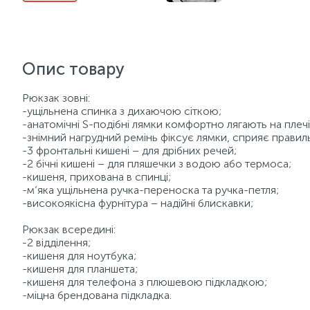
Опис товару
Рюкзак зовні:
-ущільнена спинка з дихаючою сіткою;
-анатомічні S-подібні лямки комфортно лягають на плечі
-знімний нагрудний ремінь фіксує лямки, сприяє правил
-3 фронтальні кишені – для дрібних речей;
-2 бічні кишені – для пляшечки з водою або термоса;
-кишеня, прихована в спинці;
-м’яка ущільнена ручка-переноска та ручка-петля;
-високоякісна фурнітура – надійні блискавки;
Рюкзак всередині:
-2 відділення;
-кишеня для ноутбука;
-кишеня для планшета;
-кишеня для телефона з плюшевою підкладкою;
-міцна брендована підкладка.