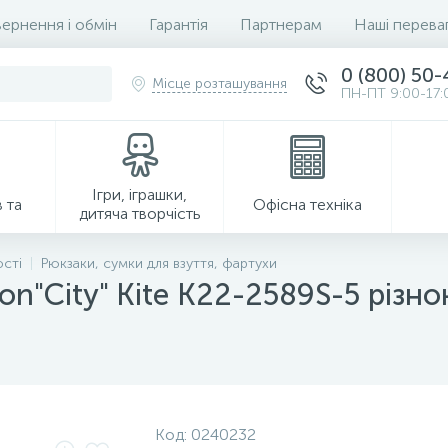
ернення і обмін
Гарантія
Партнерам
Наші перева
0 (800) 50
Місце розташування
ПН-ПТ 9:00-17:
Ігри, іграшки,
 та
Офісна техніка
дитяча творчість
ості
Рюкзаки, сумки для взуття, фартухи
on"City" Kite K22-2589S-5 різн
Господарські товари
Код:
0240232