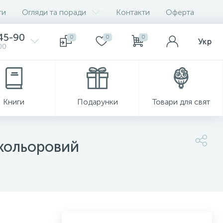
ги
Огляди та поради
Контакти
Оферта
-45-90
0
0
0
Укр
00
Книги
Подарунки
Товари для свят
окольоровий