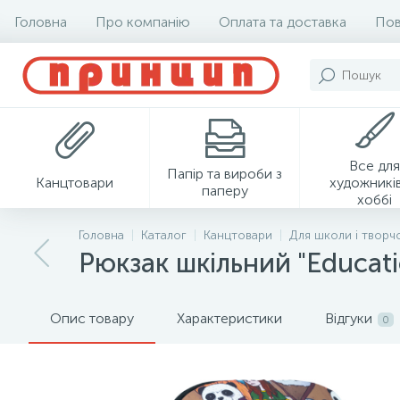
Головна
Про компанію
Оплата та доставка
Пов
Все для
Папір та вироби з
Канцтовари
художників
паперу
хоббі
Головна
Каталог
Канцтовари
Для школи і творч
Рюкзак шкільний "Educati
Опис товару
Характеристики
Відгуки
0