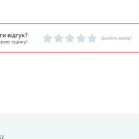
и відгук?
Зробіть вибір!
вою оцінку!