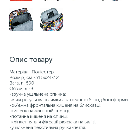
Опис товару
Матеріал -Поліестер
Розмір, см -31.5x24x12
Вага, г -590
Об'єм, л -9
-зручна ущільнена спинка;
-м'які регульовані лямки анатомічної S-подібної форми –
-об'ємна фронтальна кишеня на блискавці;
-кишеня на магнітній кнопці;
-потайна кишеня на спинці;
-кріплення для фіксації рюкзака на валізі;
-ущільнена текстильна ручка-петля;