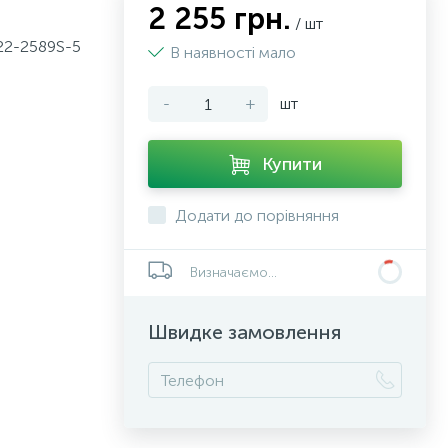
2 255 грн.
/ шт
K22-2589S-5
В наявності мало
-
+
шт
Купити
Додати до порівняння
Визначаємо...
Швидке замовлення