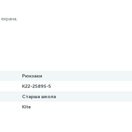
 екрана;
Рюкзаки
K22-2589S-5
Старша школа
Kite