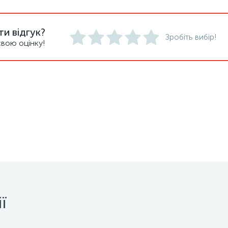
и відгук?
Зробіть вибір!
вою оцінку!
ї