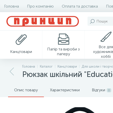
Головна
Про компанію
Оплата та доставка
Пов
Все для
Папір та вироби з
Канцтовари
художників
паперу
хоббі
Головна
Каталог
Канцтовари
Для школи і творч
Рюкзак шкільний "Educat
Опис товару
Характеристики
Відгуки
0