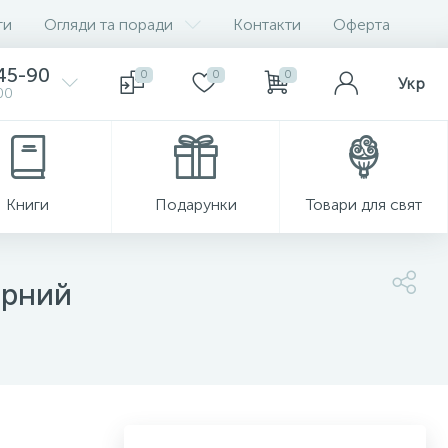
ги
Огляди та поради
Контакти
Оферта
-45-90
0
0
0
Укр
00
Книги
Подарунки
Товари для свят
орний