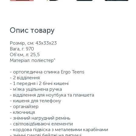
Опис товару
Розмір, см: 43x33x23
Вага, г: 970
Об'єм, л: 25,5
Матеріал: поліестер"
- ортопедична спинка Ergo Teens
- 2 відділення
- 1 передня і 2 бічні кишені
- м'яка ущільнена ручка
- відділення для ноутбука та планшета
- кишеня для телефону
- органайзер
- ключниця
- знімний нагрудний ремінь
- світловідбиваючі елементи
- кордова підвіска з металевими карабінами
- знімні гумові бейджі на липучці