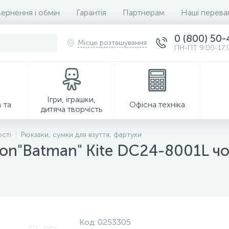
ернення і обмін
Гарантія
Партнерам
Наші перева
0 (800) 50
Місце розташування
ПН-ПТ 9:00-17:
Ігри, іграшки,
 та
Офісна техніка
дитяча творчість
ості
Рюкзаки, сумки для взуття, фартухи
ion"Batman" Kite DC24-8001L ч
Господарські товари
Код:
0253305