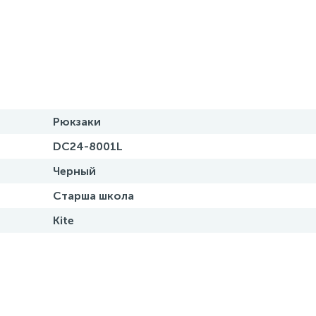
Рюкзаки
DC24-8001L
Черный
Старша школа
Kite