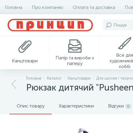
Головна
Про компанію
Оплата та доставка
Пов
Все для
Папір та вироби з
Канцтовари
художників
паперу
хоббі
Головна
Каталог
Канцтовари
Для школи і творч
Рюкзак дитячий "Pusheen
Опис товару
Характеристики
Відгуки
0