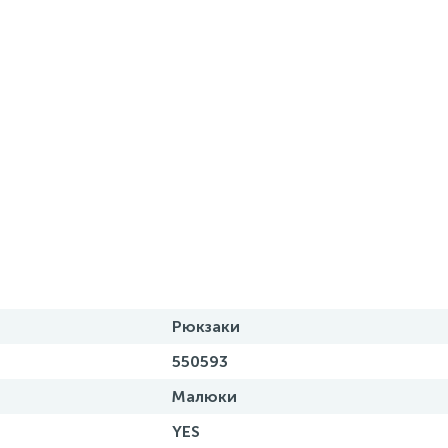
Рюкзаки
550593
Малюки
YES