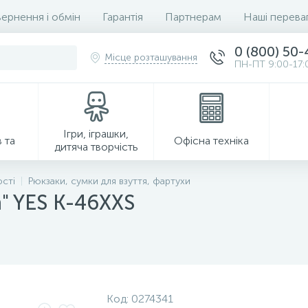
ернення і обмін
Гарантія
Партнерам
Наші перева
0 (800) 50
Місце розташування
ПН-ПТ 9:00-17:
Ігри, іграшки,
 та
Офісна техніка
дитяча творчість
ості
Рюкзаки, сумки для взуття, фартухи
" YES K-46XXS
Господарські товари
Код:
0274341