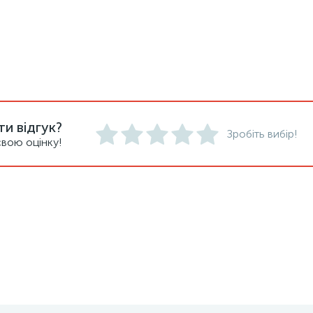
и відгук?
Зробіть вибір!
вою оцінку!