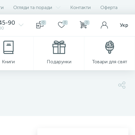
ги
Огляди та поради
Контакти
Оферта
-45-90
0
0
0
Укр
00
Книги
Подарунки
Товари для свят